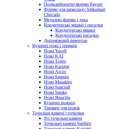
Полікарбонатні форми Pavoni
Форми для шоколаду Silikomart
Chocado
Металеві форми і дека
Кондитерські мішки і насадки
Кондитерські мішки
Кондитерські насадки
Допоміжний інвентар
Кухонні ножі і тримачі
Ножі Yaxell
Ножі KAI
Ножі Tojiro
Ножі Kasumi
Ножі Arcos
Ножі Samura
Ножі Masahiro
Ножі Suncraft
Ножі Satake
Ножі Янагіба
Кухонні ножиці
Тримачі для ножів
Точильні камені і точилки
Усі точильні камені
Точильні камені Suehiro
Точильні камені Kasumi