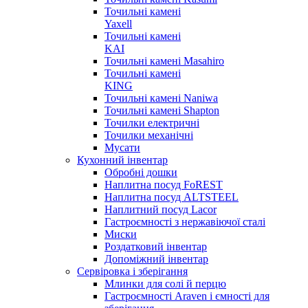
Точильні камені
Yaxell
Точильні камені
KAI
Точильні камені Masahiro
Точильні камені
KING
Точильні камені Naniwa
Точильні камені Shapton
Точилки електричні
Точилки механічні
Мусати
Кухонний інвентар
Обробні дошки
Наплитна посуд FoREST
Наплитна посуд ALTSTEEL
Наплитний посуд Lacor
Гастроємності з нержавіючої сталі
Миски
Роздатковий інвентар
Допоміжний інвентар
Сервіровка і зберігання
Млинки для солі й перцю
Гастроємності Araven і ємності для