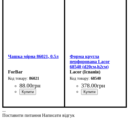
Чашка мірна 86021, 0.5л
Форма кругла
перфорована Lacor
68540 (d20см,h2см)
ForBar
Lacor (Іспанія)
86021
68540
88
.
00
грн
378
.
00
грн
...
Поставити питання
Написати відгук