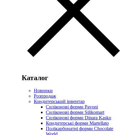
Каталог
Новинки
Розпродаж
Кондитерський інвентар
Силіконові форми Pavoni
Силіконові форми Silikomart
Силіконові форми Dinara Kasko
Кондитерські форми Martellato
Полікарбонатні форми Chocolate
World