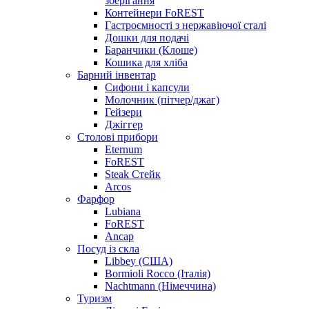
зберігання
Контейнери FoREST
Гастроємності з нержавіючої сталі
Дошки для подачі
Баранчики (Клоше)
Кошика для хліба
Барний інвентар
Сифони і капсули
Молочник (пітчер/джаг)
Гейзери
Джіггер
Столові прибори
Eternum
FoREST
Steak Стейк
Arcos
Фарфор
Lubiana
FoREST
Ancap
Посуд із скла
Libbey (США)
Bormioli Rocco (Італія)
Nachtmann (Німеччина)
Туризм