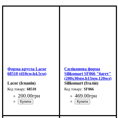
Форма кругла Lacor
Силіконова форма
68510 (d10см,h4.5см)
Silikomart SF066 "багет"
(200х30мм,h13мм,120мл)
Lacor (Іспанія)
Silikomart (Італія)
68510
SF066
200
.
00
грн
469
.
00
грн