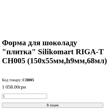
Форма для шоколаду
"плитка" Silikomart RIGA-T
CH005 (150x55мм,h9мм,68мл)
CH005
1 058
.
00
грн
В кошик