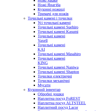
Ножі Satake
Ножі Янагіба
Кухонні ножиці
Тримачі для ножів
Точильні камені і точилки
Усі точильні камені
Точильні камені Suehiro
Точильні камені Kasumi
Точильні камені
Yaxell
Точильні камені
KAI
Точильні камені Masahiro
Точильні камені
KING
Точильні камені Naniwa
Точильні камені Shapton
Точилки електричні
Точилки механічні
Мусати
Кухонний інвентар
Обробні дошки
Наплитна посуд FoREST
Наплитна посуд ALTSTEEL
Наплитний посуд Lacor