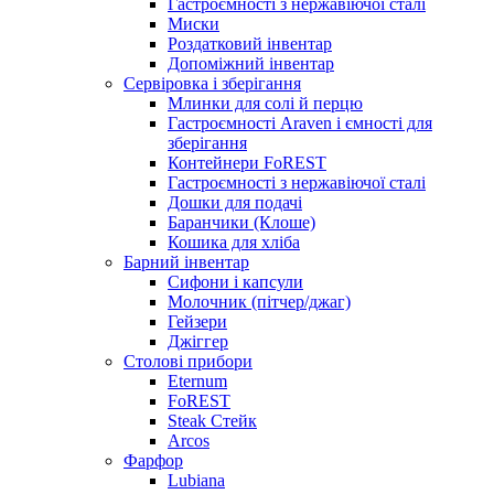
Гастроємності з нержавіючої сталі
Миски
Роздатковий інвентар
Допоміжний інвентар
Сервіровка і зберігання
Млинки для солі й перцю
Гастроємності Araven і ємності для
зберігання
Контейнери FoREST
Гастроємності з нержавіючої сталі
Дошки для подачі
Баранчики (Клоше)
Кошика для хліба
Барний інвентар
Сифони і капсули
Молочник (пітчер/джаг)
Гейзери
Джіггер
Столові прибори
Eternum
FoREST
Steak Стейк
Arcos
Фарфор
Lubiana