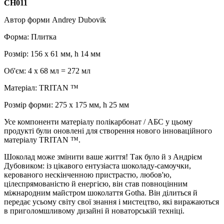
CH011
Автор форми Andrey Dubovik
Форма: Плитка
Розмір: 156 х 61 мм, h 14 мм
Об'єм: 4 х 68 мл = 272 мл
Матеріал: TRITAN ™
Розмір форми: 275 x 175 мм, h 25 мм
Усе компоненти матеріалу полікарбонат / АБС у цьому
продукті були оновлені для створення нового інноваційного
матеріалу TRITAN ™.
Шоколад може змінити ваше життя! Так було й з Андрієм
Дубовиком: із цікавого ентузіаста шоколаду-самоучки,
керованого нескінченною пристрастю, любов'ю,
цілеспрямованістю й енергією, він став повноцінним
міжнародним майстром шоколаття Gotha. Він ділиться й
передає усьому світу свої знання і мистецтво, які виражаються
в приголомшливому дизайні й новаторській техніці.