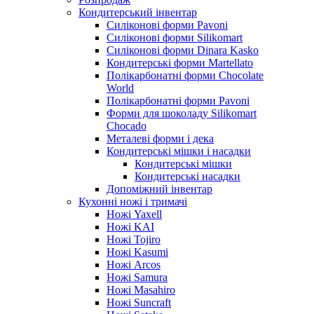
Кондитерський інвентар
Силіконові форми Pavoni
Силіконові форми Silikomart
Силіконові форми Dinara Kasko
Кондитерські форми Martellato
Полікарбонатні форми Chocolate
World
Полікарбонатні форми Pavoni
Форми для шоколаду Silikomart
Chocado
Металеві форми і дека
Кондитерські мішки і насадки
Кондитерські мішки
Кондитерські насадки
Допоміжний інвентар
Кухонні ножі і тримачі
Ножі Yaxell
Ножі KAI
Ножі Tojiro
Ножі Kasumi
Ножі Arcos
Ножі Samura
Ножі Masahiro
Ножі Suncraft