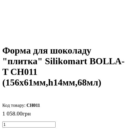
Форма для шоколаду
"плитка" Silikomart BOLLA-
T CH011
(156х61мм,h14мм,68мл)
CH011
1 058
.
00
грн