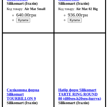
Silikomart (Італія)
Silikomart (Італія)
Air Mat Small
Air Mat 02 Big
640
.
00
грн
936
.
00
грн
Силіконова форма
Набір форм Silikomart
Silikomart
TARTE RING ROUND
TOURBILLON 9
80 (d80мм,h20мм,6штук)
(d45мм,h7мм,9мл)
Silikomart (Італія)
Silikomart (Італія)