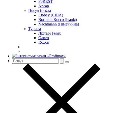
FoREST
Ancap
Посуд із скла
Libbey (США)
Bormioli Rocco (Італія)
Nachtmann (Німеччина)
Туризм
Ліхтарі Fenix
Ganzo
Roxon