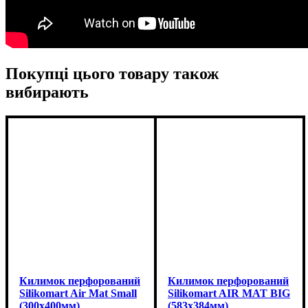
Покупці цього товару також
вибирають
Килимок перфорований
Килимок перфорований
Silikomart Air Mat Small
Silikomart AIR MAT BIG
(300x400мм)
(583x384мм)