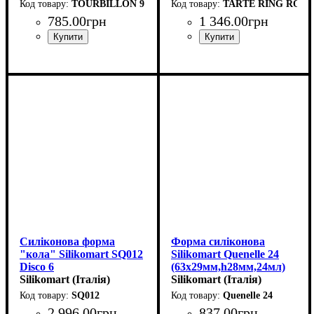
TOURBILLON 9
TARTE RING ROUN
785
.
00
грн
1 346
.
00
грн
Силіконова форма
Форма силіконова
"кола" Silikomart SQ012
Silikomart Quenelle 24
Disco 6
(63x29мм,h28мм,24мл)
(d160мм,h10мм,200мл)
Silikomart (Італія)
Silikomart (Італія)
SQ012
Quenelle 24
2 996
.
00
грн
837
.
00
грн