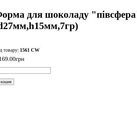
орма для шоколаду "півсфера
d27мм,h15мм,7гр)
1561 CW
169
.
00
грн
 кошик