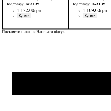
1433 CW
1673 CW
1 172
.
00
грн
1 169
.
00
грн
Поставити питання
Написати відгук