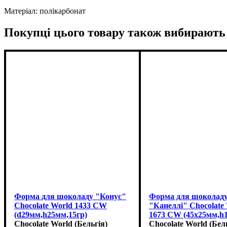
Матеріал: полікарбонат
Покупці цього товару також вибирають
Форма для шоколаду "Конус"
Форма для шоколад
Chocolate World 1433 CW
"Канеллі" Chocolate
(d29мм,h25мм,15гр)
1673 CW (45x25мм,h1
Chocolate World (Бельгія)
Chocolate World (Бел