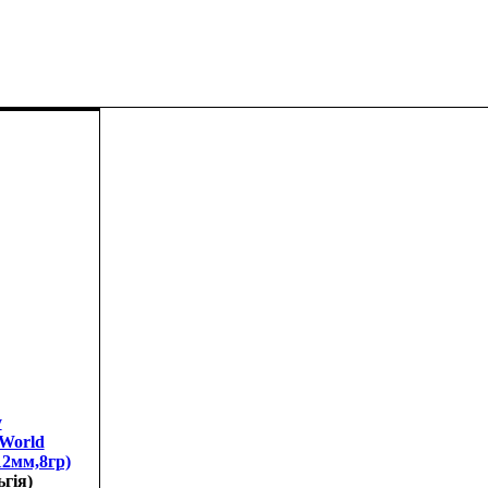
у
 World
2мм,8гр)
ьгія)