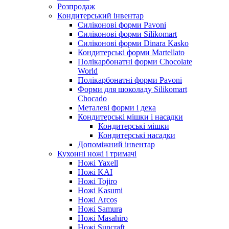
Розпродаж
Кондитерський інвентар
Силіконові форми Pavoni
Силіконові форми Silikomart
Силіконові форми Dinara Kasko
Кондитерські форми Martellato
Полікарбонатні форми Chocolate
World
Полікарбонатні форми Pavoni
Форми для шоколаду Silikomart
Chocado
Металеві форми і дека
Кондитерські мішки і насадки
Кондитерські мішки
Кондитерські насадки
Допоміжний інвентар
Кухонні ножі і тримачі
Ножі Yaxell
Ножі KAI
Ножі Tojiro
Ножі Kasumi
Ножі Arcos
Ножі Samura
Ножі Masahiro
Ножі Suncraft