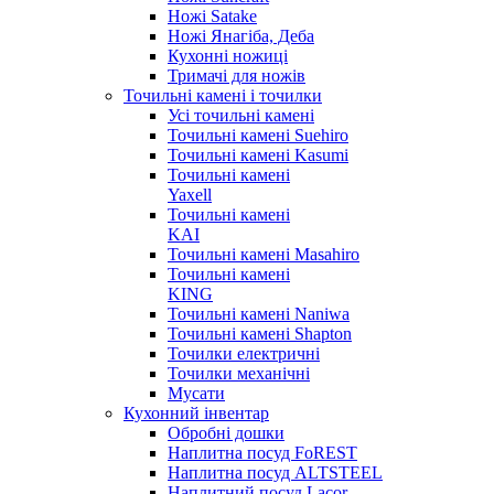
Ножі Satake
Ножі Янагіба, Деба
Кухонні ножиці
Тримачі для ножів
Точильні камені і точилки
Усі точильні камені
Точильні камені Suehiro
Точильні камені Kasumi
Точильні камені
Yaxell
Точильні камені
KAI
Точильні камені Masahiro
Точильні камені
KING
Точильні камені Naniwa
Точильні камені Shapton
Точилки електричні
Точилки механічні
Мусати
Кухонний інвентар
Обробні дошки
Наплитна посуд FoREST
Наплитна посуд ALTSTEEL
Наплитний посуд Lacor