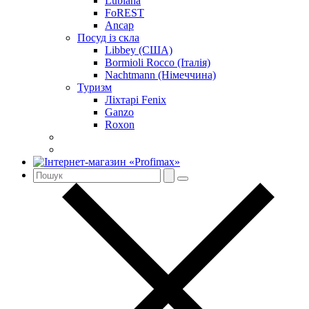
Lubiana
FoREST
Ancap
Посуд із скла
Libbey (США)
Bormioli Rocco (Італія)
Nachtmann (Німеччина)
Туризм
Ліхтарі Fenix
Ganzo
Roxon