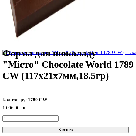
Форма для шоколаду
"Місто" Chocolate World 1789
CW (117x21x7мм,18.5гр)
1789 CW
1 066
.
00
грн
В кошик