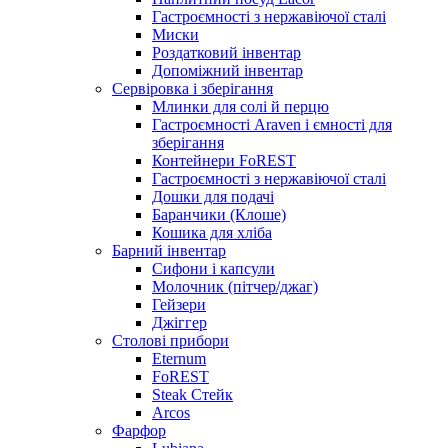
Гастроємності з нержавіючої сталі
Миски
Роздатковий інвентар
Допоміжний інвентар
Сервіровка і зберігання
Млинки для солі й перцю
Гастроємності Araven і ємності для
зберігання
Контейнери FoREST
Гастроємності з нержавіючої сталі
Дошки для подачі
Баранчики (Клоше)
Кошика для хліба
Барний інвентар
Сифони і капсули
Молочник (пітчер/джаг)
Гейзери
Джіггер
Столові прибори
Eternum
FoREST
Steak Стейк
Arcos
Фарфор