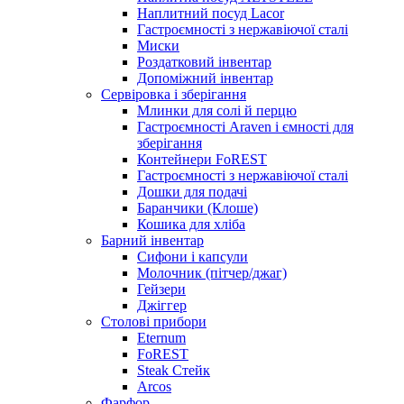
Наплитний посуд Lacor
Гастроємності з нержавіючої сталі
Миски
Роздатковий інвентар
Допоміжний інвентар
Сервіровка і зберігання
Млинки для солі й перцю
Гастроємності Araven і ємності для
зберігання
Контейнери FoREST
Гастроємності з нержавіючої сталі
Дошки для подачі
Баранчики (Клоше)
Кошика для хліба
Барний інвентар
Сифони і капсули
Молочник (пітчер/джаг)
Гейзери
Джіггер
Столові прибори
Eternum
FoREST
Steak Стейк
Arcos
Фарфор