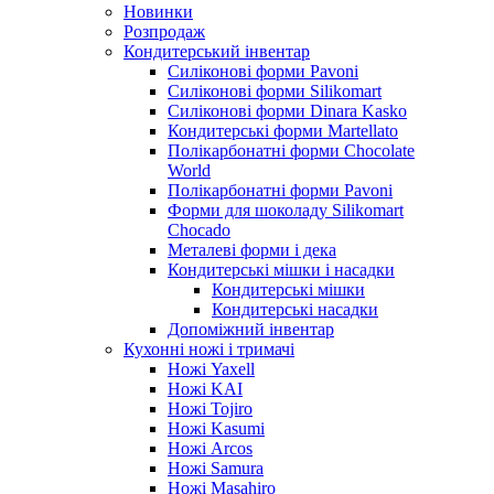
Новинки
Розпродаж
Кондитерський інвентар
Силіконові форми Pavoni
Силіконові форми Silikomart
Силіконові форми Dinara Kasko
Кондитерські форми Martellato
Полікарбонатні форми Chocolate
World
Полікарбонатні форми Pavoni
Форми для шоколаду Silikomart
Chocado
Металеві форми і дека
Кондитерські мішки і насадки
Кондитерські мішки
Кондитерські насадки
Допоміжний інвентар
Кухонні ножі і тримачі
Ножі Yaxell
Ножі KAI
Ножі Tojiro
Ножі Kasumi
Ножі Arcos
Ножі Samura
Ножі Masahiro