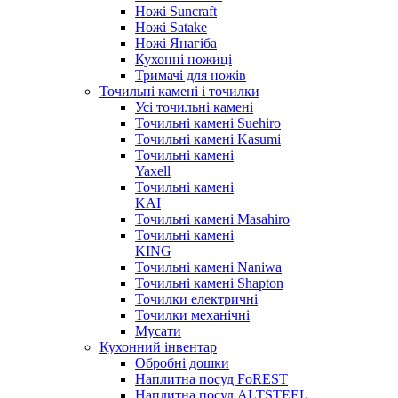
Ножі Suncraft
Ножі Satake
Ножі Янагіба
Кухонні ножиці
Тримачі для ножів
Точильні камені і точилки
Усі точильні камені
Точильні камені Suehiro
Точильні камені Kasumi
Точильні камені
Yaxell
Точильні камені
KAI
Точильні камені Masahiro
Точильні камені
KING
Точильні камені Naniwa
Точильні камені Shapton
Точилки електричні
Точилки механічні
Мусати
Кухонний інвентар
Обробні дошки
Наплитна посуд FoREST
Наплитна посуд ALTSTEEL