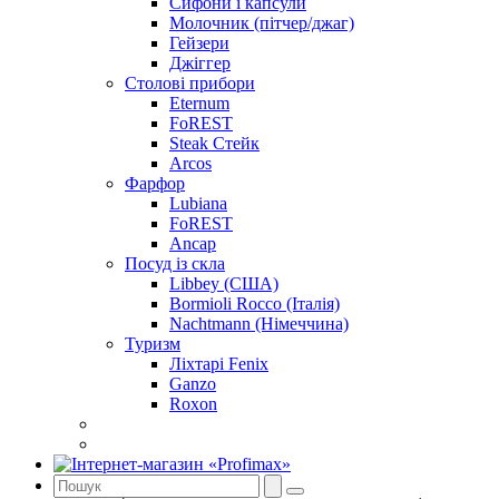
Сифони і капсули
Молочник (пітчер/джаг)
Гейзери
Джіггер
Столові прибори
Eternum
FoREST
Steak Стейк
Arcos
Фарфор
Lubiana
FoREST
Ancap
Посуд із скла
Libbey (США)
Bormioli Rocco (Італія)
Nachtmann (Німеччина)
Туризм
Ліхтарі Fenix
Ganzo
Roxon