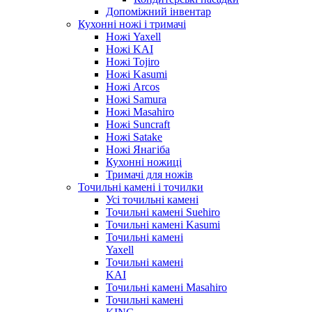
Допоміжний інвентар
Кухонні ножі і тримачі
Ножі Yaxell
Ножі KAI
Ножі Tojiro
Ножі Kasumi
Ножі Arcos
Ножі Samura
Ножі Masahiro
Ножі Suncraft
Ножі Satake
Ножі Янагіба
Кухонні ножиці
Тримачі для ножів
Точильні камені і точилки
Усі точильні камені
Точильні камені Suehiro
Точильні камені Kasumi
Точильні камені
Yaxell
Точильні камені
KAI
Точильні камені Masahiro
Точильні камені