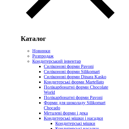
Каталог
Новинки
Розпродаж
Кондитерський інвентар
Силіконові форми Pavoni
Силіконові форми Silikomart
Силіконові форми Dinara Kasko
Кондитерські форми Martellato
Полікарбонатні форми Chocolate
World
Полікарбонатні форми Pavoni
Форми для шоколаду Silikomart
Chocado
Металеві форми і дека
Кондитерські мішки і насадки
Кондитерські мішки
Кондитерські насадки