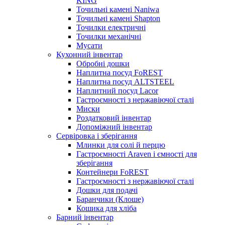
KING
Точильні камені Naniwa
Точильні камені Shapton
Точилки електричні
Точилки механічні
Мусати
Кухонний інвентар
Обробні дошки
Наплитна посуд FoREST
Наплитна посуд ALTSTEEL
Наплитний посуд Lacor
Гастроємності з нержавіючої сталі
Миски
Роздатковий інвентар
Допоміжний інвентар
Сервіровка і зберігання
Млинки для солі й перцю
Гастроємності Araven і ємності для
зберігання
Контейнери FoREST
Гастроємності з нержавіючої сталі
Дошки для подачі
Баранчики (Клоше)
Кошика для хліба
Барний інвентар