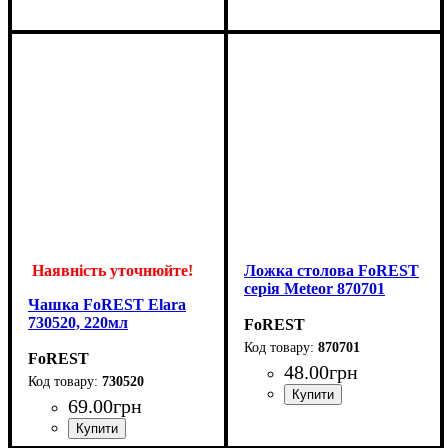
Наявність уточнюйте!
Ложка столова FoREST
серія Meteor 870701
Чашка FoREST Elara
730520, 220мл
FoREST
870701
FoREST
48
.
00
грн
730520
69
.
00
грн