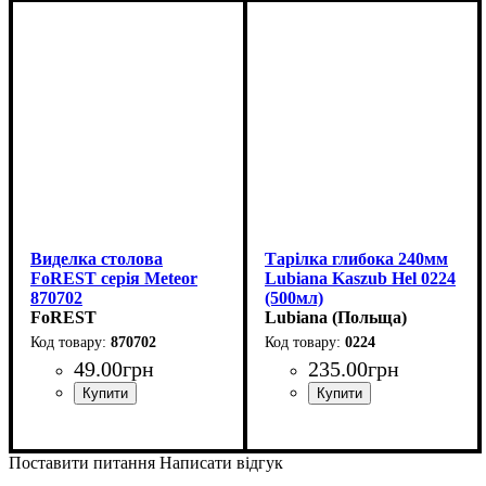
Виделка столова
Тарілка глибока 240мм
FoREST серія Meteor
Lubiana Kaszub Hel 0224
870702
(500мл)
FoREST
Lubiana (Польща)
870702
0224
49
.
00
грн
235
.
00
грн
Поставити питання
Написати відгук