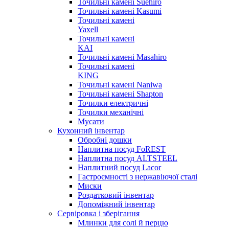
Точильні камені Suehiro
Точильні камені Kasumi
Точильні камені
Yaxell
Точильні камені
KAI
Точильні камені Masahiro
Точильні камені
KING
Точильні камені Naniwa
Точильні камені Shapton
Точилки електричні
Точилки механічні
Мусати
Кухонний інвентар
Обробні дошки
Наплитна посуд FoREST
Наплитна посуд ALTSTEEL
Наплитний посуд Lacor
Гастроємності з нержавіючої сталі
Миски
Роздатковий інвентар
Допоміжний інвентар
Сервіровка і зберігання
Млинки для солі й перцю