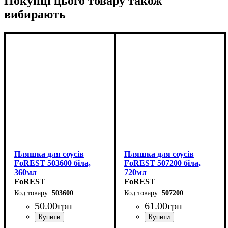
Покупці цього товару також
вибирають
Пляшка для соусів
Пляшка для соусів
FoREST 503600 біла,
FoREST 507200 біла,
360мл
720мл
FoREST
FoREST
503600
507200
50
.
00
грн
61
.
00
грн