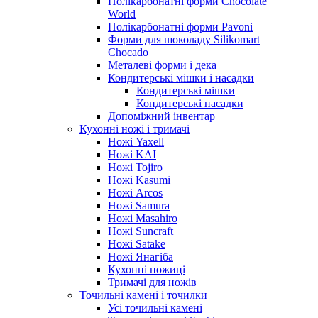
Полікарбонатні форми Chocolate
World
Полікарбонатні форми Pavoni
Форми для шоколаду Silikomart
Chocado
Металеві форми і дека
Кондитерські мішки і насадки
Кондитерські мішки
Кондитерські насадки
Допоміжний інвентар
Кухонні ножі і тримачі
Ножі Yaxell
Ножі KAI
Ножі Tojiro
Ножі Kasumi
Ножі Arcos
Ножі Samura
Ножі Masahiro
Ножі Suncraft
Ножі Satake
Ножі Янагіба
Кухонні ножиці
Тримачі для ножів
Точильні камені і точилки
Усі точильні камені