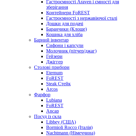
Гастроємності Araven і ємності для
зберігання
Контейнери FoREST
Гастроємності з нержавіючої сталі
Дошки для подачі
Баранчики (Клоше)
Кошика для хліба
Барний інвентар
Сифони і капсули
Молочник (пітчер/джаг)
Гейзери
Джіггер
Столові прибори
Eternum
FoREST
Steak Стейк
Arcos
Фарфор
Lubiana
FoREST
Ancap
Посуд із скла
Libbey (США)
Bormioli Rocco (Італія)
Nachtmann (Німеччина)