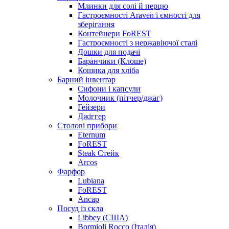
Млинки для солі й перцю
Гастроємності Araven і ємності для
зберігання
Контейнери FoREST
Гастроємності з нержавіючої сталі
Дошки для подачі
Баранчики (Клоше)
Кошика для хліба
Барний інвентар
Сифони і капсули
Молочник (пітчер/джаг)
Гейзери
Джіггер
Столові прибори
Eternum
FoREST
Steak Стейк
Arcos
Фарфор
Lubiana
FoREST
Ancap
Посуд із скла
Libbey (США)
Bormioli Rocco (Італія)