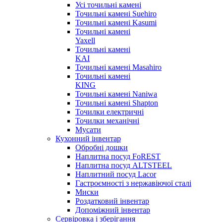
Усі точильні камені
Точильні камені Suehiro
Точильні камені Kasumi
Точильні камені
Yaxell
Точильні камені
KAI
Точильні камені Masahiro
Точильні камені
KING
Точильні камені Naniwa
Точильні камені Shapton
Точилки електричні
Точилки механічні
Мусати
Кухонний інвентар
Обробні дошки
Наплитна посуд FoREST
Наплитна посуд ALTSTEEL
Наплитний посуд Lacor
Гастроємності з нержавіючої сталі
Миски
Роздатковий інвентар
Допоміжний інвентар
Сервіровка і зберігання