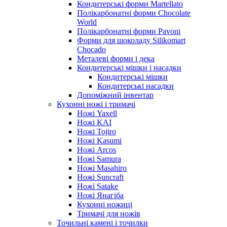
Кондитерські форми Martellato
Полікарбонатні форми Chocolate
World
Полікарбонатні форми Pavoni
Форми для шоколаду Silikomart
Chocado
Металеві форми і дека
Кондитерські мішки і насадки
Кондитерські мішки
Кондитерські насадки
Допоміжний інвентар
Кухонні ножі і тримачі
Ножі Yaxell
Ножі KAI
Ножі Tojiro
Ножі Kasumi
Ножі Arcos
Ножі Samura
Ножі Masahiro
Ножі Suncraft
Ножі Satake
Ножі Янагіба
Кухонні ножиці
Тримачі для ножів
Точильні камені і точилки