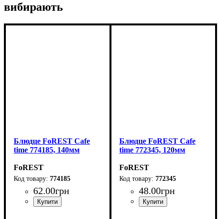
вибирають
Блюдце FoREST Cafe
Блюдце FoREST Cafe
time 774185, 140мм
time 772345, 120мм
FoREST
FoREST
774185
772345
62
.
00
грн
48
.
00
грн