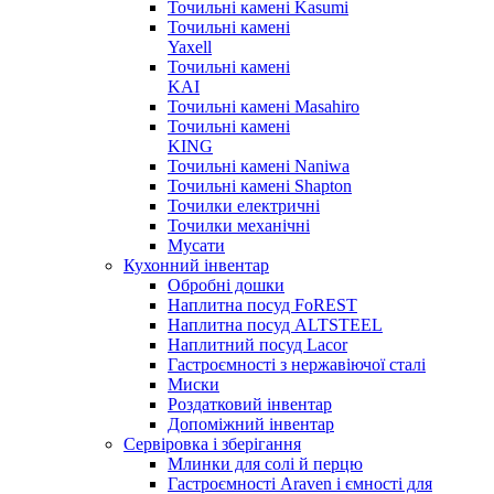
Точильні камені Kasumi
Точильні камені
Yaxell
Точильні камені
KAI
Точильні камені Masahiro
Точильні камені
KING
Точильні камені Naniwa
Точильні камені Shapton
Точилки електричні
Точилки механічні
Мусати
Кухонний інвентар
Обробні дошки
Наплитна посуд FoREST
Наплитна посуд ALTSTEEL
Наплитний посуд Lacor
Гастроємності з нержавіючої сталі
Миски
Роздатковий інвентар
Допоміжний інвентар
Сервіровка і зберігання
Млинки для солі й перцю
Гастроємності Araven і ємності для