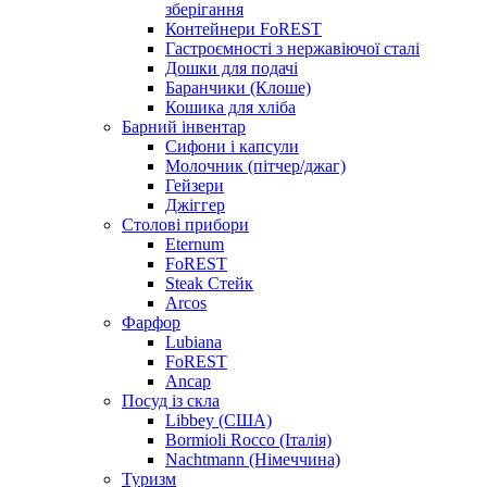
зберігання
Контейнери FoREST
Гастроємності з нержавіючої сталі
Дошки для подачі
Баранчики (Клоше)
Кошика для хліба
Барний інвентар
Сифони і капсули
Молочник (пітчер/джаг)
Гейзери
Джіггер
Столові прибори
Eternum
FoREST
Steak Стейк
Arcos
Фарфор
Lubiana
FoREST
Ancap
Посуд із скла
Libbey (США)
Bormioli Rocco (Італія)
Nachtmann (Німеччина)
Туризм