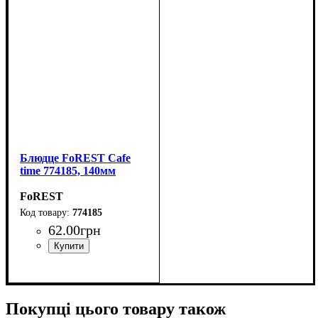
Блюдце FoREST Cafe
time 774185, 140мм
FoREST
774185
62
.
00
грн
Покупці цього товару також