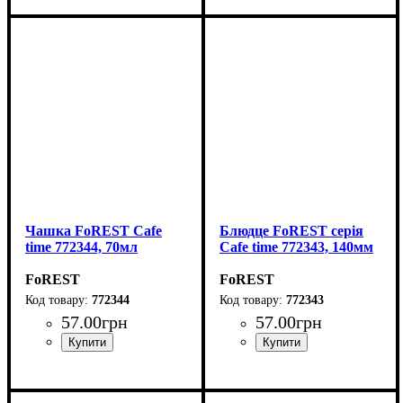
Чашка FoREST Cafe
Блюдце FoREST серія
time 772344, 70мл
Cafe time 772343, 140мм
FoREST
FoREST
772344
772343
57
.
00
грн
57
.
00
грн