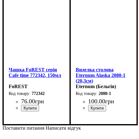
Чашка FoREST серія
Виделка столова
Cafe time 772342, 150мл
Eternum Alaska 2080-1
(20,3см)
FoREST
Eternum (Бельгія)
772342
2080-1
76
.
00
грн
100
.
00
грн
Поставити питання
Написати відгук