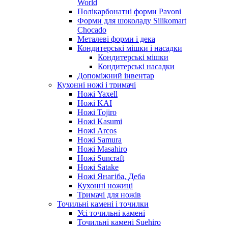
World
Полікарбонатні форми Pavoni
Форми для шоколаду Silikomart
Chocado
Металеві форми і дека
Кондитерські мішки і насадки
Кондитерські мішки
Кондитерські насадки
Допоміжний інвентар
Кухонні ножі і тримачі
Ножі Yaxell
Ножі KAI
Ножі Tojiro
Ножі Kasumi
Ножі Arcos
Ножі Samura
Ножі Masahiro
Ножі Suncraft
Ножі Satake
Ножі Янагіба, Деба
Кухонні ножиці
Тримачі для ножів
Точильні камені і точилки
Усі точильні камені
Точильні камені Suehiro