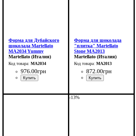
Форма для Дубайского
Форма для шоколада
шоколада Martellato
"плитка" Martellato
MA2034 Yummy
Stone MA2013
(155x75мм,h20мм,250гр)
Martellato (Италия)
(70x70мм,h11мм,50гр)
Martellato (Италия)
MA2034
MA2013
976
.
00
грн
872
.
00
грн
-13%