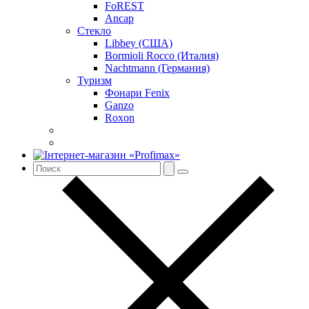
FoREST
Ancap
Стекло
Libbey (США)
Bormioli Rocco (Италия)
Nachtmann (Германия)
Туризм
Фонари Fenix
Ganzo
Roxon