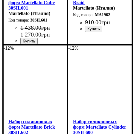
форм Martellato Cube
Braid
30SIL601
(31x27мм,h14мм,8гр)
Martellato (Италия)
(50x50мм,h16мм,10гр)
Martellato (Италия)
MA1962
30SIL601
910
.
00
грн
1 438
.
00
грн
1 270
.
00
грн
-12%
-12%
Набор силиконовых
Набор силиконовых
форм Martellato Brick
форм Martellato Cylinder
30SIL602
30SIL600