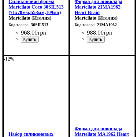
Силиконовая форма
Форма для шоколада
Martellato Coco 30SIL513
Martellato 21MA1962
(71x70мм,h53мм,109мл)
Heart Braid
Martellato (Италия)
(31x27мм,h14мм,8гр)
Martellato (Италия)
30SIL513
21MA1962
968
.
00
грн
988
.
00
грн
-12%
Форма для шоколада
Набор силиконовых
Martellato MA1962 Heart