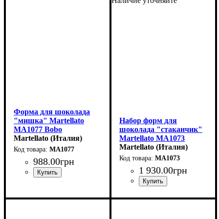
Наличие уточняйте
Форма для шоколада
"мишка" Martellato
Набор форм для
MA1077 Bobo
шоколада "стаканчик"
(42x30мм,h15мм,10гр)
Martellato (Италия)
Martellato MA1073
Barista
Martellato (Италия)
MA1077
MA1073
988
.
00
грн
1 930
.
00
грн