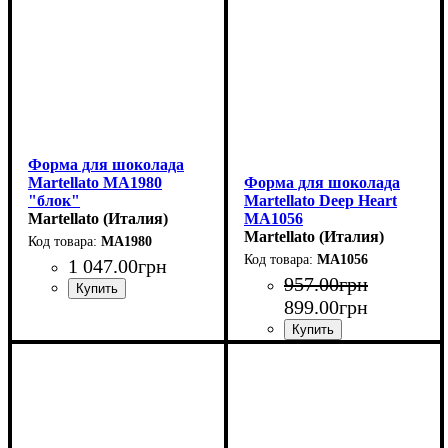
Форма для шоколада
Martellato MA1980
Форма для шоколада
"блок"
Martellato Deep Heart
(25х25мм,h13мм,9гр)
Martellato (Италия)
MA1056
(27x27мм,h16мм,11гр)
Martellato (Италия)
MA1980
MA1056
1 047
.
00
грн
957
.
00
грн
899
.
00
грн