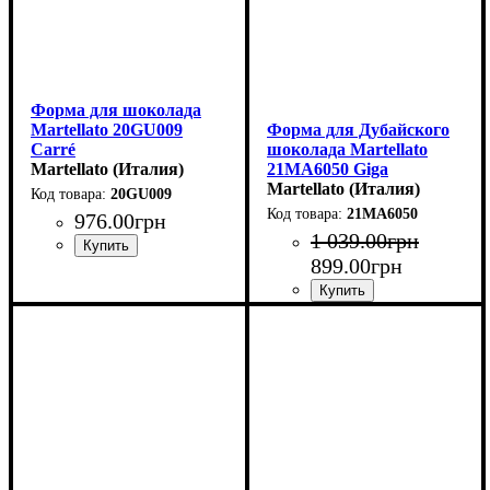
Форма для шоколада
Martellato 20GU009
Форма для Дубайского
Carré
шоколада Martellato
(33х33мм,h14мм,10гр)
Martellato (Италия)
21MA6050 Giga
(180x100мм,h32мм,550гр)
Martellato (Италия)
20GU009
21MA6050
976
.
00
грн
1 039
.
00
грн
899
.
00
грн