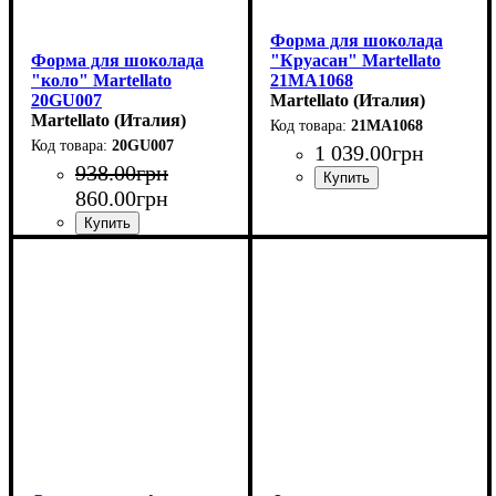
Форма для шоколада
Форма для шоколада
"Круасан" Martellato
"коло" Martellato
21MA1068
20GU007
(45x32мм,h15мм,10гр)
Martellato (Италия)
(d37мм,h14мм,10гр)
Martellato (Италия)
21MA1068
20GU007
1 039
.
00
грн
938
.
00
грн
860
.
00
грн