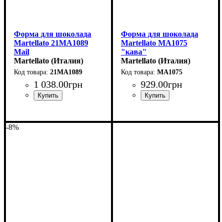
Форма для шоколада
Форма для шоколада
Martellato 21MA1089
Martellato MA1075
Mail
"кава"
(120x78мм,h12.5мм,102гр)
Martellato (Италия)
(52x26мм,h14мм,8.5гр)
Martellato (Италия)
21MA1089
MA1075
1 038
.
00
грн
929
.
00
грн
-8%