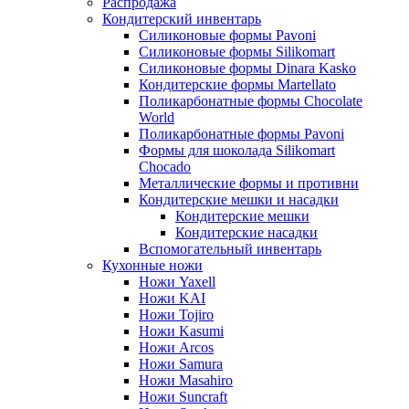
Распродажа
Кондитерский инвентарь
Силиконовые формы Pavoni
Силиконовые формы Silikomart
Силиконовые формы Dinara Kasko
Кондитерские формы Martellato
Поликарбонатные формы Chocolate
World
Поликарбонатные формы Pavoni
Формы для шоколада Silikomart
Chocado
Металлические формы и противни
Кондитерские мешки и насадки
Кондитерские мешки
Кондитерские насадки
Вспомогательный инвентарь
Кухонные ножи
Ножи Yaxell
Ножи KAI
Ножи Tojiro
Ножи Kasumi
Ножи Arcos
Ножи Samura
Ножи Masahiro
Ножи Suncraft