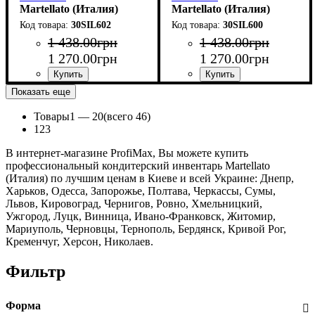
(50x50мм,h16мм,10гр)
Martellato (Италия)
(d60мм,h17мм,10гр)
Martellato (Италия)
30SIL602
30SIL600
1 438
.
00
грн
1 438
.
00
грн
1 270
.
00
грн
1 270
.
00
грн
Показать еще
Товары
1 —
20
(всего 46)
1
2
3
В интернет-магазине ProfiMax, Вы можете купить
профессиональный кондитерский инвентарь Martellato
(Италия) по лучшим ценам в Киеве и всей Украине: Днепр,
Харьков, Одесса, Запорожье, Полтава, Черкассы, Сумы,
Львов, Кировоград, Чернигов, Ровно, Хмельницкий,
Ужгород, Луцк, Винница, Ивано-Франковск, Житомир,
Мариуполь, Черновцы, Тернополь, Бердянск, Кривой Рог,
Кременчуг, Херсон, Николаев.
Фильтр
Форма