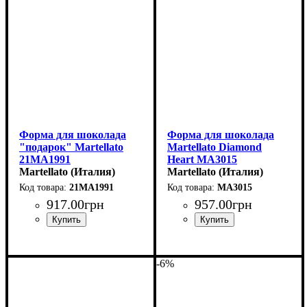
Форма для шоколада
Форма для шоколада
"подарок" Martellato
Martellato Diamond
21MA1991
Heart MA3015
(26х26мм,h20мм,11гр)
Martellato (Италия)
(70x66мм,h20мм,17гр)
Martellato (Италия)
21MA1991
MA3015
917
.
00
грн
957
.
00
грн
-6%