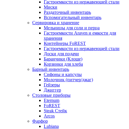
Гастроемкости из нержавеющей стали
Миски
Раздаточный инвентарь
Вспомогательный инвентарь
Сервировка и хранение
Мельницы для соли и перца
Гастроемкости Araven и емкости для
хранения
Контейнеры FoREST
Гастроемкости из нержавеющей стали
Доски для подачи
Баранчики (Клоше)
Корзинки для хлеба
Барный инвентарь
Сифоны и капсулы
Молочник (питчер/джаг)
Гейзеры
Джиггер
Столовые приборы
Eternum
FoREST
Steak Стейк
Arcos
Фарфор
Lubiana