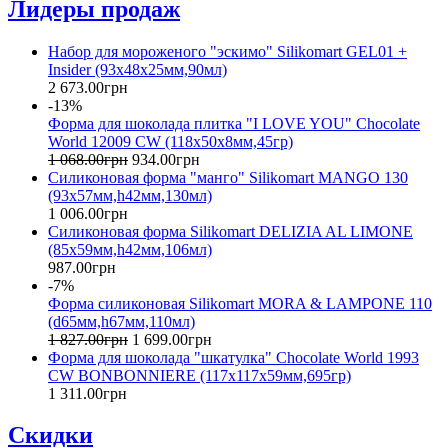
Лидеры продаж
Набор для мороженого "эскимо" Silikomart GEL01 +
Insider (93х48x25мм,90мл)
2 673
.
00
грн
-13%
Форма для шоколада плитка "I LOVE YOU" Chocolate
World 12009 CW (118x50x8мм,45гр)
1 068
.
00
грн
934
.
00
грн
Силиконовая форма "манго" Silikomart MANGO 130
(93x57мм,h42мм,130мл)
1 006
.
00
грн
Силиконовая форма Silikomart DELIZIA AL LIMONE
(85x59мм,h42мм,106мл)
987
.
00
грн
-7%
Форма силиконовая Silikomart MORA & LAMPONE 110
(d65мм,h67мм,110мл)
1 827
.
00
грн
1 699
.
00
грн
Форма для шоколада "шкатулка" Chocolate World 1993
CW BONBONNIERE (117x117x59мм,695гр)
1 311
.
00
грн
Скидки