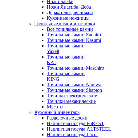
Ножи Satake
Ножи Янагиба, Деба
Держатели для ножей
Кухонные ножницы
Точильные камни и точилки
Все точильные камни
Точильные камни Suehiro
Точильные камни Kasumi
Точильные камни
Yaxell
Точильные камни
KAI
Точильные камни Masahiro
Точильные камни
KING
Точильные камни Naniwa
Точильные камни Shapton
Точилки электрические
Точилки механические
Мусаты
Кухонный инвентарь
Разделочные доски
Наплитная посуда FoREST
Наплитная посуда ALTSTEEL
Наплитная посуда Lacor