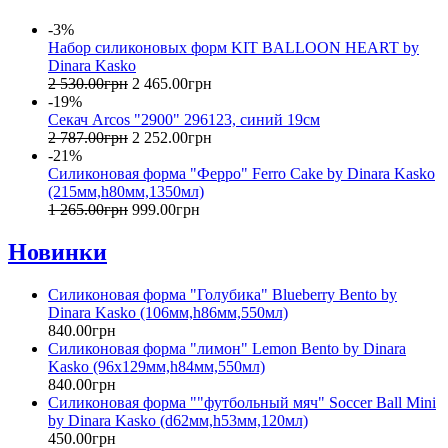
-3%
Набор силиконовых форм KIT BALLOON HEART by
Dinara Kasko
2 530
.
00
грн
2 465
.
00
грн
-19%
Секач Arcos "2900" 296123, синий 19см
2 787
.
00
грн
2 252
.
00
грн
-21%
Силиконовая форма "Ферро" Ferro Cake by Dinara Kasko
(215мм,h80мм,1350мл)
1 265
.
00
грн
999
.
00
грн
Новинки
Силиконовая форма "Голубика" Blueberry Bento by
Dinara Kasko (106мм,h86мм,550мл)
840
.
00
грн
Силиконовая форма "лимон" Lemon Bento by Dinara
Kasko (96х129мм,h84мм,550мл)
840
.
00
грн
Силиконовая форма ""футбольный мяч" Soccer Ball Mini
by Dinara Kasko (d62мм,h53мм,120мл)
450
.
00
грн