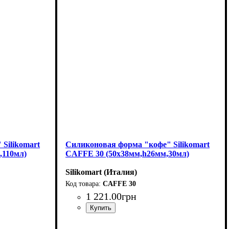
Silikomart
Силиконовая форма "кофе" Silikomart
,110мл)
CAFFE 30 (50x38мм,h26мм,30мл)
Silikomart (Италия)
CAFFE 30
1 221
.
00
грн