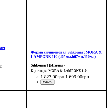
art
Форма силиконовая Silikomart MORA &
LAMPONE 110 (d65мм,h67мм,110мл)
Silikomart (Италия)
E
MORA & LAMPONE 110
1 827
.
00
грн
1 699
.
00
грн