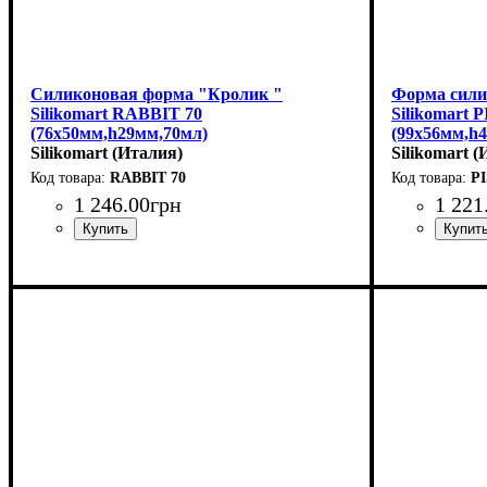
Силиконовая форма "Кролик "
Форма сили
Silikomart RABBIT 70
Silikomart
(76x50мм,h29мм,70мл)
(99х56мм,h
Silikomart (Италия)
Silikomart 
RABBIT 70
P
1 246
.
00
грн
1 221