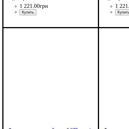
1 221
.
00
грн
1 221