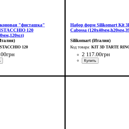
коновая "фисташка"
Набор форм Silikomart Kit 3
 PISTACCHIO 120
Cabossa (120x40мм,h20мм,3
40мм,120мл)
(Италия)
Silikomart (Италия)
ISTACCHIO 120
KIT 3D TARTE RIN
.
00
грн
2 117
.
00
грн