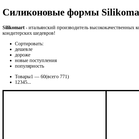
Силиконовые формы Silikoma
Silikomart
- итальянский производитель высококачественных к
кондитерских шедевров!
Сортировать:
дешевле
дороже
новые поступления
популярность
Товары
1 —
60
(всего 771)
1
2
3
4
5
...