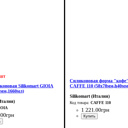
2шт
Силиконовая форма "кофе" 
коновая Silikomart GIOIA
CAFFE 110 (58x78мм,h40мм
0мм,1660мл)
Silikomart (Италия)
(Италия)
CAFFE 110
IOIA
1 221
.
00
грн
.
00
грн