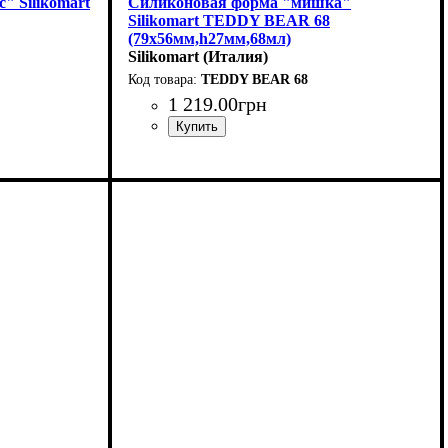
" Silikomart
Силиконовая форма "мишка"
Silikomart TEDDY BEAR 68
(79x56мм,h27мм,68мл)
Silikomart (Италия)
TEDDY BEAR 68
1 219
.
00
грн