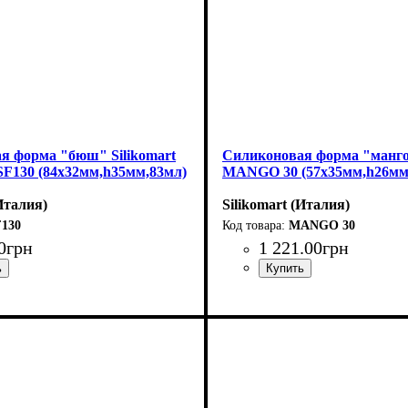
я форма "бюш" Silikomart
Силиконовая форма "манго"
SF130 (84х32мм,h35мм,83мл)
MANGO 30 (57x35мм,h26мм
(Италия)
Silikomart (Италия)
F130
MANGO 30
0
грн
1 221
.
00
грн