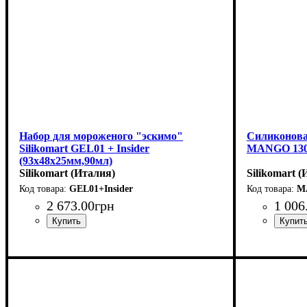
Набор для мороженого "эскимо"
Силиконова
Silikomart GEL01 + Insider
MANGO 130 
(93х48x25мм,90мл)
Silikomart (Италия)
Silikomart 
GEL01+Insider
M
2 673
.
00
грн
1 006