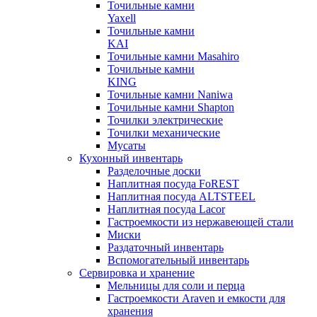
Точильные камни
Yaxell
Точильные камни
KAI
Точильные камни Masahiro
Точильные камни
KING
Точильные камни Naniwa
Точильные камни Shapton
Точилки электрические
Точилки механические
Мусаты
Кухонный инвентарь
Разделочные доски
Наплитная посуда FoREST
Наплитная посуда ALTSTEEL
Наплитная посуда Lacor
Гастроемкости из нержавеющей стали
Миски
Раздаточный инвентарь
Вспомогательный инвентарь
Сервировка и хранение
Мельницы для соли и перца
Гастроемкости Araven и емкости для
хранения