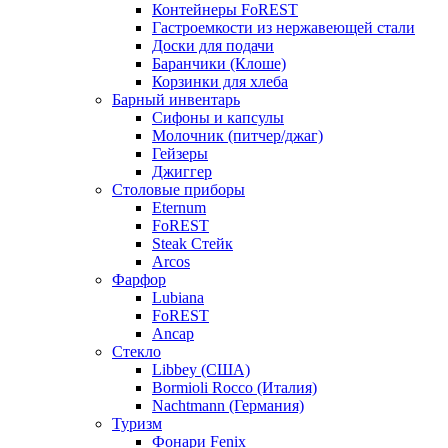
Контейнеры FoREST
Гастроемкости из нержавеющей стали
Доски для подачи
Баранчики (Клоше)
Корзинки для хлеба
Барный инвентарь
Сифоны и капсулы
Молочник (питчер/джаг)
Гейзеры
Джиггер
Столовые приборы
Eternum
FoREST
Steak Стейк
Arcos
Фарфор
Lubiana
FoREST
Ancap
Стекло
Libbey (США)
Bormioli Rocco (Италия)
Nachtmann (Германия)
Туризм
Фонари Fenix