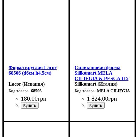
Форма круглая Lacor
Силиконовая форма
68506 (d6см,h4.5см)
Silikomart MELA
CILIEGIA & PESCA 115
Lacor (Испания)
(d60мм,h55мм,115мл)
Silikomart (Италия)
68506
MELA CILIEGIA & 
180
.
00
грн
1 824
.
00
грн