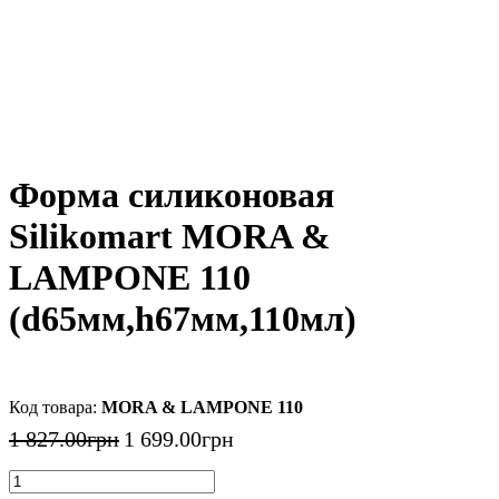
Форма силиконовая
Silikomart MORA &
LAMPONE 110
(d65мм,h67мм,110мл)
MORA & LAMPONE 110
1 827
.
00
грн
1 699
.
00
грн