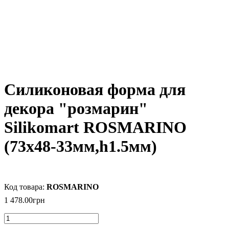
Силиконовая форма для
декора "розмарин"
Silikomart ROSMARINO
(73x48-33мм,h1.5мм)
ROSMARINO
1 478
.
00
грн