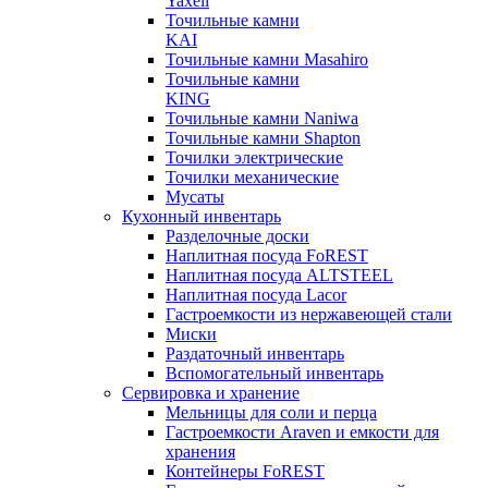
Yaxell
Точильные камни
KAI
Точильные камни Masahiro
Точильные камни
KING
Точильные камни Naniwa
Точильные камни Shapton
Точилки электрические
Точилки механические
Мусаты
Кухонный инвентарь
Разделочные доски
Наплитная посуда FoREST
Наплитная посуда ALTSTEEL
Наплитная посуда Lacor
Гастроемкости из нержавеющей стали
Миски
Раздаточный инвентарь
Вспомогательный инвентарь
Сервировка и хранение
Мельницы для соли и перца
Гастроемкости Araven и емкости для
хранения
Контейнеры FoREST