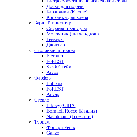
Гастроемкости из нержавеющей стали
Доски для подачи
Баранчики (Клоше)
Корзинки для хлеба
Барный инвентарь
Сифоны и капсулы
Молочник (питчер/джаг)
Гейзеры
Джиггер
Столовые приборы
Eternum
FoREST
Steak Стейк
Arcos
Фарфор
Lubiana
FoREST
Ancap
Стекло
Libbey (США)
Bormioli Rocco (Италия)
Nachtmann (Германия)
Туризм
Фонари Fenix
Ganzo