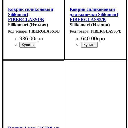
Коврик силиконовый
Коврик силиконовый
Silikomart
для выпечки Silikomart
FIBERGLASS1/B
FIBERGLASS5/B
(585х385мм)
Silikomart (Италия)
(400х300мм)
Silikomart (Италия)
FIBERGLASS1/B
FIBERGLASS5/B
936
.
00
грн
640
.
00
грн