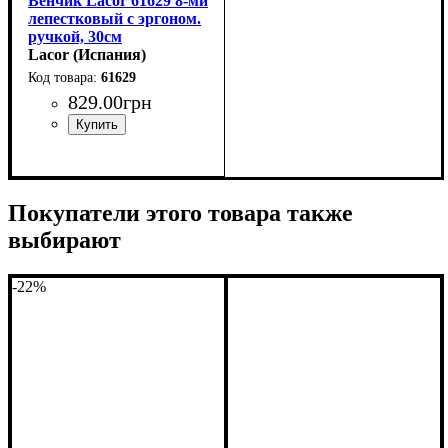
Венчик Lacor 61629 8-ми
лепестковый с эргоном.
ручкой, 30см
Lacor (Испания)
61629
829
.
00
грн
Покупатели этого товара также
выбирают
-22%