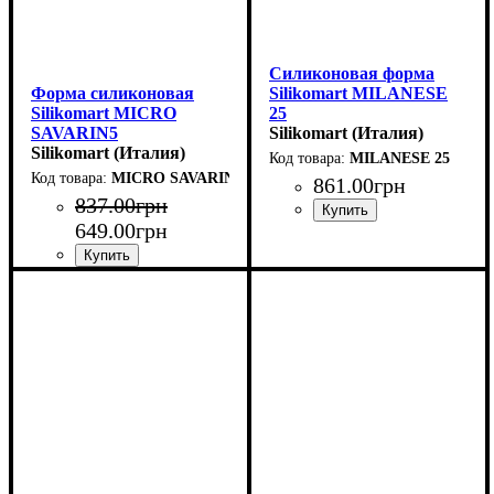
Силиконовая форма
Форма силиконовая
Silikomart MILANESE
Silikomart MICRO
25
SAVARIN5
(53/57/53мм,h19мм,25мл)
Silikomart (Италия)
(d26мм,h12мм,5мл)
Silikomart (Италия)
MILANESE 25
MICRO SAVARIN5
861
.
00
грн
837
.
00
грн
649
.
00
грн