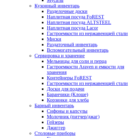
Мусаты
Кухонный инвентарь
Разделочные доски
Наплитная посуда FoREST
Наплитная посуда ALTSTEEL
Наплитная посуда Lacor
Гастроемкости из нержавеющей стали
Миски
Раздаточный инвентарь
Вспомогательный инвентарь
Сервировка и хранение
Мельницы для соли и перца
Гастроемкости Araven и емкости для
хранения
Контейнеры FoREST
Гастроемкости из нержавеющей стали
Доски для подачи
Баранчики (Клоше)
Корзинки для хлеба
Барный инвентарь
Сифоны и капсулы
Молочник (питчер/джаг)
Гейзеры
Джиггер
Столовые приборы