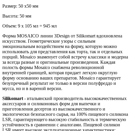
Размер: 50 x50 мм
Высота: 50 мм
Объем: 9 x 105 мл = 945 мл
Форма MOSAICO линии 3Design от Silikomart вдохновлена
искусством. Геометрические узоры с сильным
эмоциональным воздействием на форму, которую можно
использовать для представления как торта, так и отдельных
порций. Mosaico знаменует собой встречу классики и модерна
за всегда разные и оригинальные произведения. Каждая
полость формы Mosaico снабжена революционной
внутренней границей, которая придает легкую округлую
форму основанию ваших препаратов. Mosaico гарантирует
безупречный результат не только в версии полуфреддо и
мусса, но и в вареной версии.
Silikomart
- итальянский производитель высококачественных
аксессуаров и силиконовых форм для выпечки и
приготовления десертов из высококачественного и
экологически безопасного сырья, на 100% пищевого силикона
LSR, гарантирующего высокую стабильность и термическую
устойчивость в сравнении с аналогами. Пищевой силикон
LSR имеет высокие эксплуатационные характеристики: