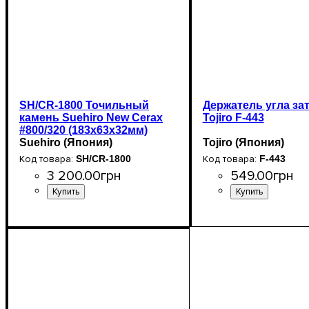
SH/CR-1800 Точильный
Держатель угла за
камень Suehiro New Cerax
Tojiro F-443
#800/320 (183х63х32мм)
Suehiro (Япония)
Tojiro (Япония)
SH/CR-1800
F-443
3 200
.
00
грн
549
.
00
грн