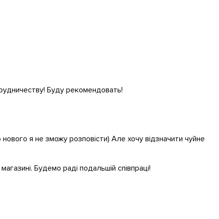
трудничеству! Буду рекомендовать!
 нового я не зможу розповісти) Але хочу відзначити чуйне
агазинi. Будемо радi подальшiй спiвпрацi!