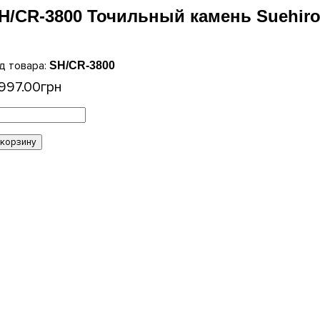
H/CR-3800 Точильный камень Suehiro 
SH/CR-3800
 997
.
00
грн
 корзину