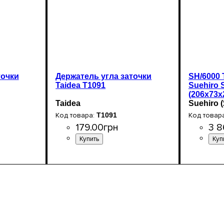
точки
Держатель угла заточки
SH/6000
Taidea T1091
Suehiro 
(206х73х
Taidea
Suehiro 
T1091
179
.
00
грн
3 8