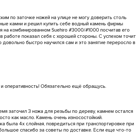
рским по заточке ножей на улице не могу доверить столь
льные камни и решил купить себе водный камень фирмы
лся на комбинированном Suehiro #3000/#1000 посчитав его
в работе показал себя с хорошей стороны. С успехом точит
о довольно быстро научился сам и это занятие переросло в
ю и оперативность! Обязательно ещё обращусь.
ремя заточил 3 ножа для резьбы по дереву, камнем остался
осто как масло. Камень очень износостойкий.
вка была 4х слойная, повредиться при транспортировке при
 большое спасибо за советы по доставке. Если еще что-то