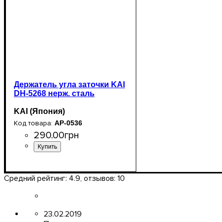
Держатель угла заточки KAI
DH-5268 нерж. сталь
KAI (Япония)
AP-0536
290
.
00
грн
Средний рейтинг:
4.9
, отзывов:
10
23.02.2019