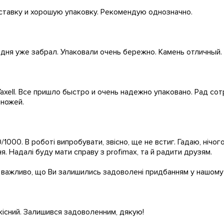
оставку и хорошую упаковку. Рекомендую однозначно.
одня уже забрал. Упаковали очень бережно. Камень отличный.
Yaxell. Все пришло быстро и очень надежно упаковано. Рад со
 ножей.
00. В роботі випробувати, звісно, ще не встиг. Гадаю, нічого
. Надалі буду мати справу з profimax, та й радити друзям.
 важливо, що Ви залишились задоволенi придбанням у нашому м
якiсний. Залишився задоволенним, дякую!