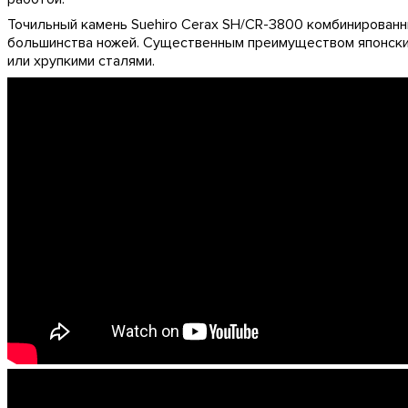
Точильный камень Suehiro Cerax SH/CR-3800
комбинированн
большинства ножей. Существенным преимуществом японских
или хрупкими сталями.