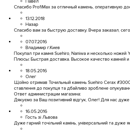
Павел
Спасибо ProfiMax за отличный камень, оперативную д
13.12.2018
Назар
Спасибо вам за быструю доставку. Вчера заказал, сег
07.07.2016
Владимир г.Киев
Покупал три камня Suehiro, Naniwa и несколько ножей 
Плюсы:
Быстрая доставка. Высокое качество камней и
18.05.2016
Олег
Щойно отримав Точильный камень Suehiro Cerax #3000/10
ставлення до покупця та дбайливо зроблене опукування
Ответ администрации магазина:
Дяку
є
мо
за Ваш позитивний вiдгук, Олег! Для нас дуже
16.05.2016
Гость зi Львова
Дуже гарний точiльний камiнь, унiверсальний та дуже 