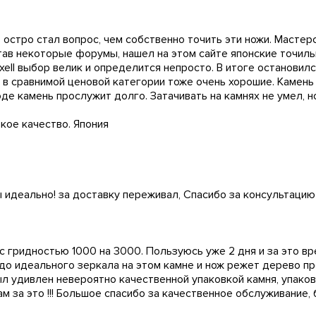
, остро стал вопрос, чем собственно точить эти ножи. Масте
читав некоторые форумы, нашел на этом сайте японские точи
Yaxell выбор велик и определится непросто. В итоге останови
в сравнимой ценовой категории тоже очень хорошие. Камень 
де камень прослужит долго. Затачивать на камнях не умел, н
кое качество. Япония
ы идеально! за доставку переживал, Спасибо за консультаци
 с гридностью 1000 на 3000. Пользуюсь уже 2 дня и за это в
 до идеального зеркала на этом камне и нож режет дерево пр
ыл удивлен невероятно качественной упаковкой камня, упако
м за это !!! Большое спасибо за качественное обслуживание,