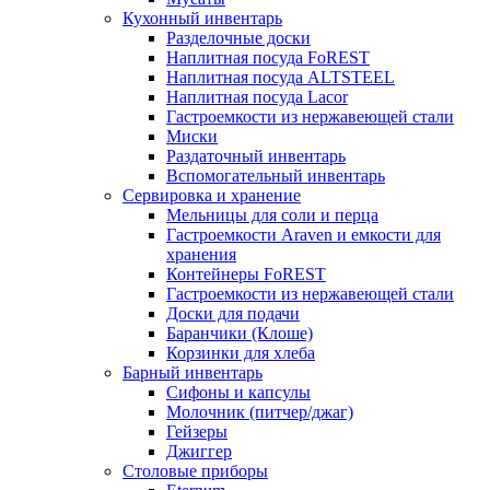
Кухонный инвентарь
Разделочные доски
Наплитная посуда FoREST
Наплитная посуда ALTSTEEL
Наплитная посуда Lacor
Гастроемкости из нержавеющей стали
Миски
Раздаточный инвентарь
Вспомогательный инвентарь
Сервировка и хранение
Мельницы для соли и перца
Гастроемкости Araven и емкости для
хранения
Контейнеры FoREST
Гастроемкости из нержавеющей стали
Доски для подачи
Баранчики (Клоше)
Корзинки для хлеба
Барный инвентарь
Сифоны и капсулы
Молочник (питчер/джаг)
Гейзеры
Джиггер
Столовые приборы