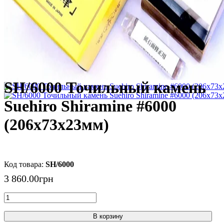
SH/6000 Точильный камень
Suehiro Shiramine #6000
(206х73х23мм)
SH/6000
3 860
.
00
грн
В корзину