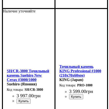
Наличие уточняйте
Точильный камень
SH/CR-3800 Точильный
KING Professional #1000
камень Suehiro New
(210x70x60мм)
Cerax #3000/1000
KING (Japan)
(183х63х32мм)
Suehiro (Япония)
PRO-1000
SH/CR-3800
3 599
.
00
грн
3 997
.
00
грн