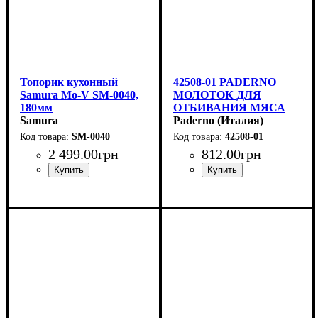
Топорик кухонный
42508-01 PADERNO
Samura Mo-V SM-0040,
МОЛОТОК ДЛЯ
180мм
ОТБИВАНИЯ МЯСА
Samura
0,41 КГ
Paderno (Италия)
SM-0040
42508-01
2 499
.
00
грн
812
.
00
грн