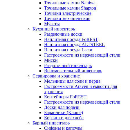
Точильные камни Naniwa
Точильные камни Shapton
Точилки электрические
Точилки механические
Мусаты
Кухонный инвентарь
Разделочные доски
Наплитная посуда FoREST
Наплитная посуда ALTSTEEL
Наплитная посуда Lacor
Гастроемкости из нержавеющей стали
Миски
Раздаточный инвентарь
Вспомогательный инвентарь
Сервировка и хранение
Мельницы для соли и перца
Гастроемкости Araven и емкости для
хранения
Контейнеры FoREST
Гастроемкости из нержавеющей стали
Доски для подачи
Баранчики (Клоше)
Корзинки для хлеба
Барный инвентарь
Сифоны и капсулы