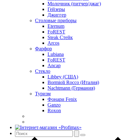
Молочник (питчер/джаг)
Гейзеры
Джиггер
Столовые приборы
Eternum
FoREST
Steak Стейк
Arcos
Фарфор
Lubiana
FoREST
Ancap
Стекло
Libbey (США)
Bormioli Rocco (Италия)
Nachtmann (Германия)
Туризм
Фонари Fenix
Ganzo
Roxon