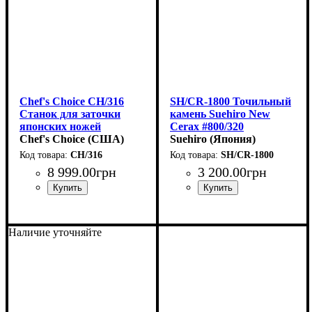
Chef's Choice CH/316
SH/CR-1800 Точильный
Станок для заточки
камень Suehiro New
японских ножей
Cerax #800/320
(15градусов)
Chef's Choice (США)
(183х63х32мм)
Suehiro (Япония)
CH/316
SH/CR-1800
8 999
.
00
грн
3 200
.
00
грн
Наличие уточняйте