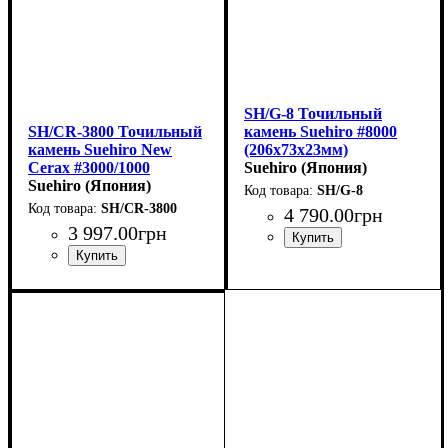
SH/G-8 Точильный
SH/CR-3800 Точильный
камень Suehiro #8000
камень Suehiro New
(206х73х23мм)
Cerax #3000/1000
Suehiro (Япония)
(183х63х32мм)
Suehiro (Япония)
SH/G-8
SH/CR-3800
4 790
.
00
грн
3 997
.
00
грн