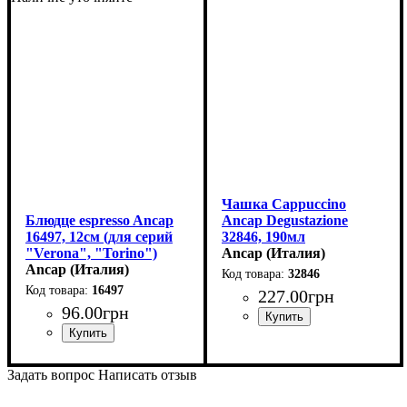
Чашка Cappuccino
Блюдце espresso Ancap
Ancap Degustazione
16497, 12см (для серий
32846, 190мл
"Verona", "Torino")
Ancap (Италия)
Ancap (Италия)
32846
16497
227
.
00
грн
96
.
00
грн
Задать вопрос
Написать отзыв