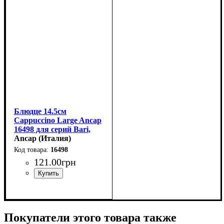
Блюдце 14.5см
Сappuccino Large Ancap
16498 для серий Bari,
Torino, Verona, Palermo
Ancap (Италия)
16498
121
.
00
грн
Покупатели этого товара также