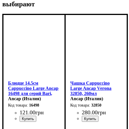
выбирают
Блюдце 14.5см
Чашка Сappuccino
Сappuccino Large Ancap
Large Ancap Verona
16498 для серий Bari,
32850, 260мл
Torino, Verona, Palermo
Ancap (Италия)
Ancap (Италия)
16498
32850
121
.
00
грн
280
.
00
грн