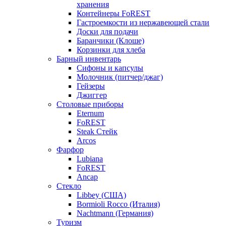
хранения
Контейнеры FoREST
Гастроемкости из нержавеющей стали
Доски для подачи
Баранчики (Клоше)
Корзинки для хлеба
Барный инвентарь
Сифоны и капсулы
Молочник (питчер/джаг)
Гейзеры
Джиггер
Столовые приборы
Eternum
FoREST
Steak Стейк
Arcos
Фарфор
Lubiana
FoREST
Ancap
Стекло
Libbey (США)
Bormioli Rocco (Италия)
Nachtmann (Германия)
Туризм