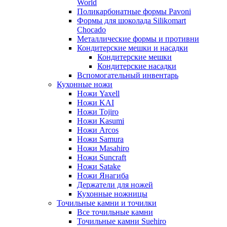
World
Поликарбонатные формы Pavoni
Формы для шоколада Silikomart
Chocado
Металлические формы и противни
Кондитерские мешки и насадки
Кондитерские мешки
Кондитерские насадки
Вспомогательный инвентарь
Кухонные ножи
Ножи Yaxell
Ножи KAI
Ножи Tojiro
Ножи Kasumi
Ножи Arcos
Ножи Samura
Ножи Masahiro
Ножи Suncraft
Ножи Satake
Ножи Янагиба
Держатели для ножей
Кухонные ножницы
Точильные камни и точилки
Все точильные камни
Точильные камни Suehiro