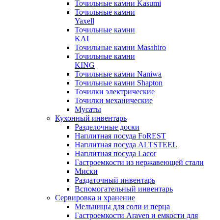
Точильные камни Kasumi
Точильные камни
Yaxell
Точильные камни
KAI
Точильные камни Masahiro
Точильные камни
KING
Точильные камни Naniwa
Точильные камни Shapton
Точилки электрические
Точилки механические
Мусаты
Кухонный инвентарь
Разделочные доски
Наплитная посуда FoREST
Наплитная посуда ALTSTEEL
Наплитная посуда Lacor
Гастроемкости из нержавеющей стали
Миски
Раздаточный инвентарь
Вспомогательный инвентарь
Сервировка и хранение
Мельницы для соли и перца
Гастроемкости Araven и емкости для