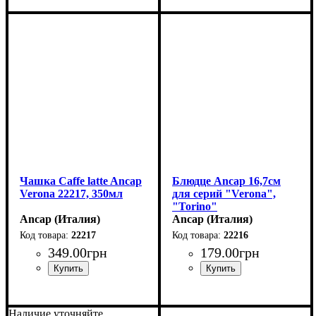
Чашка Caffe latte Ancap
Блюдце Ancap 16,7см
Verona 22217, 350мл
для серий "Verona",
"Torino"
Ancap (Италия)
Ancap (Италия)
22217
22216
349
.
00
грн
179
.
00
грн
Наличие уточняйте