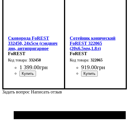
Сковорода FoREST
Сотейник конический
332450, 24х5см (сэндвич
FoREST 322065
дно, антипригарное
(20x6.5мм,1.8л)
покрытие)
FoREST
FoREST
332450
322065
1 399
.
00
грн
919
.
00
грн
Задать вопрос
Написать отзыв