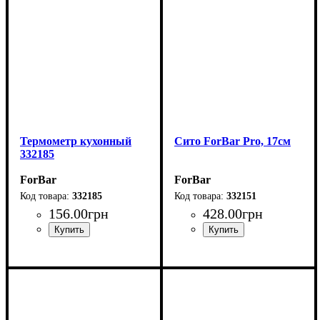
Термометр кухонный
Сито ForBar Pro, 17см
332185
ForBar
ForBar
332185
332151
156
.
00
грн
428
.
00
грн