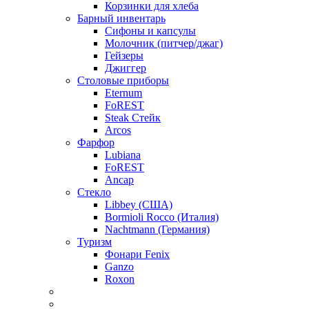
Корзинки для хлеба
Барный инвентарь
Сифоны и капсулы
Молочник (питчер/джаг)
Гейзеры
Джиггер
Столовые приборы
Eternum
FoREST
Steak Стейк
Arcos
Фарфор
Lubiana
FoREST
Ancap
Стекло
Libbey (США)
Bormioli Rocco (Италия)
Nachtmann (Германия)
Туризм
Фонари Fenix
Ganzo
Roxon