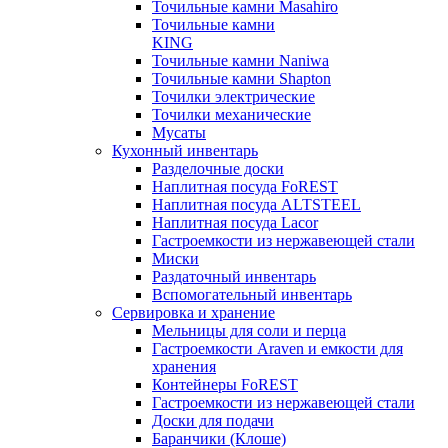
Точильные камни Masahiro
Точильные камни
KING
Точильные камни Naniwa
Точильные камни Shapton
Точилки электрические
Точилки механические
Мусаты
Кухонный инвентарь
Разделочные доски
Наплитная посуда FoREST
Наплитная посуда ALTSTEEL
Наплитная посуда Lacor
Гастроемкости из нержавеющей стали
Миски
Раздаточный инвентарь
Вспомогательный инвентарь
Сервировка и хранение
Мельницы для соли и перца
Гастроемкости Araven и емкости для
хранения
Контейнеры FoREST
Гастроемкости из нержавеющей стали
Доски для подачи
Баранчики (Клоше)