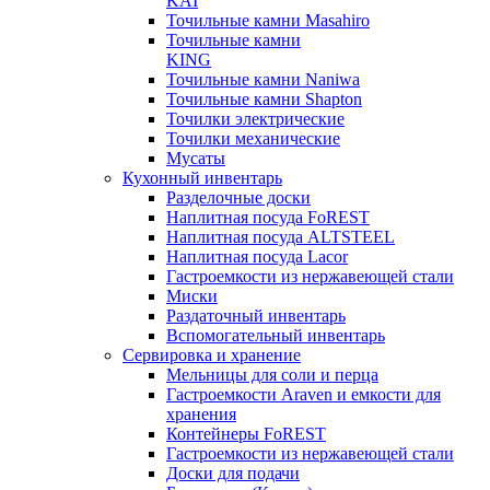
KAI
Точильные камни Masahiro
Точильные камни
KING
Точильные камни Naniwa
Точильные камни Shapton
Точилки электрические
Точилки механические
Мусаты
Кухонный инвентарь
Разделочные доски
Наплитная посуда FoREST
Наплитная посуда ALTSTEEL
Наплитная посуда Lacor
Гастроемкости из нержавеющей стали
Миски
Раздаточный инвентарь
Вспомогательный инвентарь
Сервировка и хранение
Мельницы для соли и перца
Гастроемкости Araven и емкости для
хранения
Контейнеры FoREST
Гастроемкости из нержавеющей стали
Доски для подачи