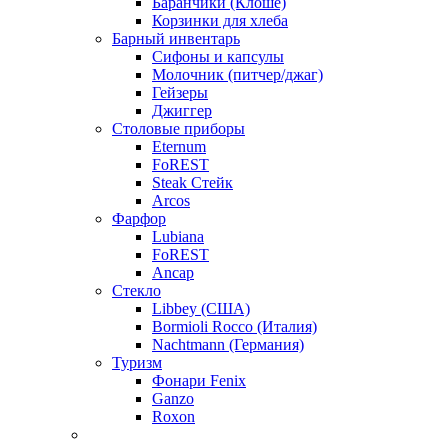
Баранчики (Клоше)
Корзинки для хлеба
Барный инвентарь
Сифоны и капсулы
Молочник (питчер/джаг)
Гейзеры
Джиггер
Столовые приборы
Eternum
FoREST
Steak Стейк
Arcos
Фарфор
Lubiana
FoREST
Ancap
Стекло
Libbey (США)
Bormioli Rocco (Италия)
Nachtmann (Германия)
Туризм
Фонари Fenix
Ganzo
Roxon