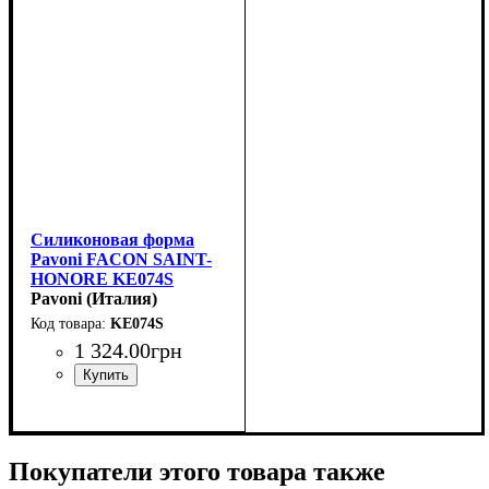
Силиконовая форма
Pavoni FACON SAINT-
HONORE KE074S
(d180мм,h56мм,1000мл)
Pavoni (Италия)
KE074S
1 324
.
00
грн
Покупатели этого товара также