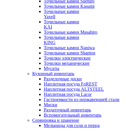
Точильные камни Suehiro
Точильные камни Kasumi
Точильные камни
Yaxell
Точильные камни
KAI
Точильные камни Masahiro
Точильные камни
KING
Точильные камни Naniwa
Точильные камни Shapton
Точилки электрические
Точилки механические
Мусаты
Кухонный инвентарь
Разделочные доски
Наплитная посуда FoREST
Наплитная посуда ALTSTEEL
Наплитная посуда Lacor
Гастроемкости из нержавеющей стали
Миски
Раздаточный инвентарь
Вспомогательный инвентарь
Сервировка и хранение
Мельницы для соли и перца