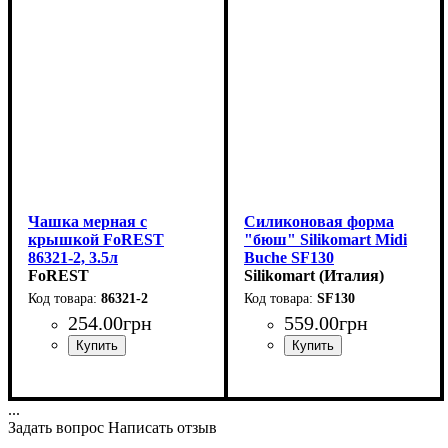
Чашка мерная с
Силиконовая форма
крышкой FoREST
"бюш" Silikomart Midi
86321-2, 3.5л
Buche SF130
FoREST
(84х32мм,h35мм,83мл)
Silikomart (Италия)
86321-2
SF130
254
.
00
грн
559
.
00
грн
...
Задать вопрос
Написать отзыв