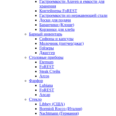
Гастроемкости Araven и емкости для
хранения
Контейнеры FoREST
Гастроемкости из нержавеющей стали
Доски для подачи
Баранчики (Клоше)
Корзинки для хлеба
Барный инвентарь
Сифоны и капсулы
Молочник (питчер/джаг)
Гейзеры
Джиггер
Столовые приборы
Eternum
FoREST
Steak Стейк
Arcos
Фарфор
Lubiana
FoREST
Ancap
Стекло
Libbey (США)
Bormioli Rocco (Италия)
Nachtmann (Германия)