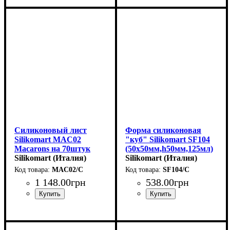
Силиконовый лист
Форма силиконовая
Silikomart MAC02
"куб" Silikomart SF104
Macarons на 70штук
(50х50мм,h50мм,125мл)
(d40мм,600х400мм)
Silikomart (Италия)
Silikomart (Италия)
MAC02/C
SF104/C
1 148
.
00
грн
538
.
00
грн