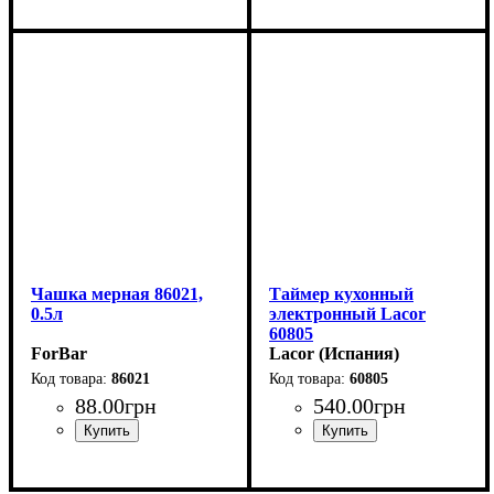
Чашка мерная 86021,
Таймер кухонный
0.5л
электронный Lacor
60805
ForBar
Lacor (Испания)
86021
60805
88
.
00
грн
540
.
00
грн