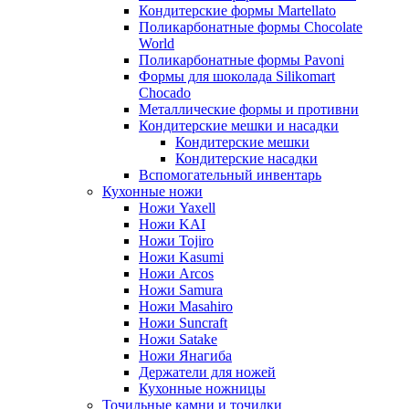
Кондитерские формы Martellato
Поликарбонатные формы Chocolate
World
Поликарбонатные формы Pavoni
Формы для шоколада Silikomart
Chocado
Металлические формы и противни
Кондитерские мешки и насадки
Кондитерские мешки
Кондитерские насадки
Вспомогательный инвентарь
Кухонные ножи
Ножи Yaxell
Ножи KAI
Ножи Tojiro
Ножи Kasumi
Ножи Arcos
Ножи Samura
Ножи Masahiro
Ножи Suncraft
Ножи Satake
Ножи Янагиба
Держатели для ножей
Кухонные ножницы
Точильные камни и точилки