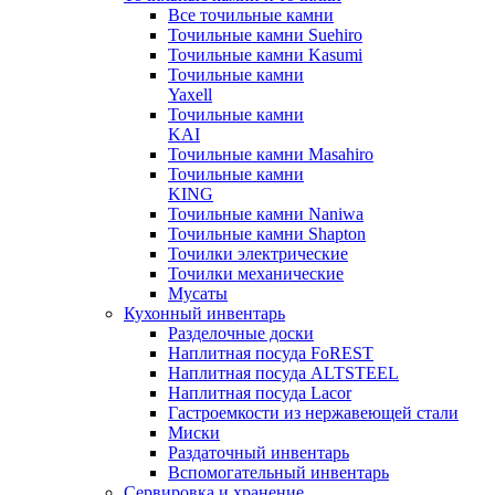
Все точильные камни
Точильные камни Suehiro
Точильные камни Kasumi
Точильные камни
Yaxell
Точильные камни
KAI
Точильные камни Masahiro
Точильные камни
KING
Точильные камни Naniwa
Точильные камни Shapton
Точилки электрические
Точилки механические
Мусаты
Кухонный инвентарь
Разделочные доски
Наплитная посуда FoREST
Наплитная посуда ALTSTEEL
Наплитная посуда Lacor
Гастроемкости из нержавеющей стали
Миски
Раздаточный инвентарь
Вспомогательный инвентарь
Сервировка и хранение