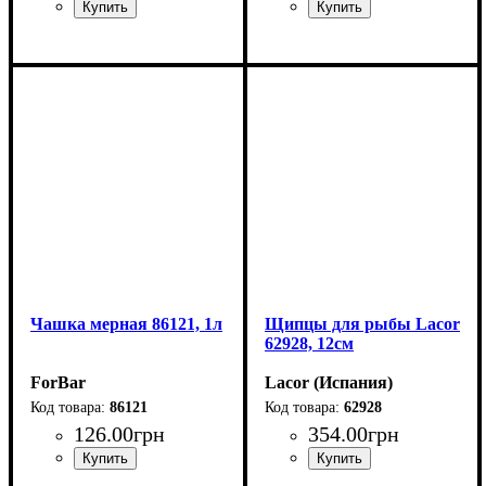
Чашка мерная 86121, 1л
Щипцы для рыбы Lacor
62928, 12см
ForBar
Lacor (Испания)
86121
62928
126
.
00
грн
354
.
00
грн