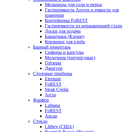
Мельницы для соли и перца
Гастроемкости Araven и емкости для
хранения
Контейнеры FoREST
Гастроемкости из нержавеющей стали
Доски для подачи
Баранчики (Клоше)
Корзинки для хлеба
Барный инвентарь
Сифоны и капсулы
Молочник (питчер/джаг)
Гейзеры
Джиггер
Столовые приборы
Eternum
FoREST
Steak Стейк
Arcos
Фарфор
Lubiana
FoREST
Ancap
Стекло
Libbey (США)
Bormioli Rocco (Италия)