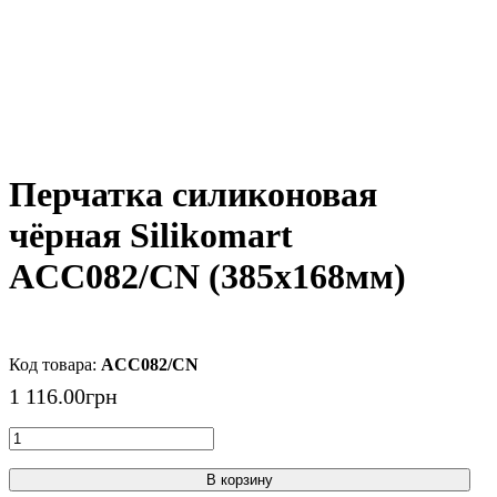
Перчатка силиконовая
чёрная Silikomart
ACC082/CN (385х168мм)
ACC082/CN
1 116
.
00
грн
В корзину