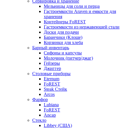
Сервировка и хранение
Мельницы для соли и перца
Гастроемкости Araven и емкости для
хранения
Контейнеры FoREST
Гастроемкости из нержавеющей стали
Доски для подачи
Баранчики (Клоше)
Корзинки для хлеба
Барный инвентарь
Сифоны и капсулы
Молочник (питчер/джаг)
Гейзеры
Джиггер
Столовые приборы
Eternum
FoREST
Steak Стейк
Arcos
Фарфор
Lubiana
FoREST
Ancap
Стекло
Libbey (США)