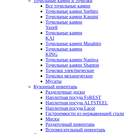
Точильные камни и точилки
Все точильные камни
Точильные камни Suehiro
Точильные камни Kasumi
Точильные камни
Yaxell
Точильные камни
KAI
Точильные камни Masahiro
Точильные камни
KING
Точильные камни Naniwa
Точильные камни Shapton
Точилки электрические
Точилки механические
Мусаты
Кухонный инвентарь
Разделочные доски
Наплитная посуда FoREST
Наплитная посуда ALTSTEEL
Наплитная посуда Lacor
Гастроемкости из нержавеющей стали
Миски
Раздаточный инвентарь
Вспомогательный инвентарь