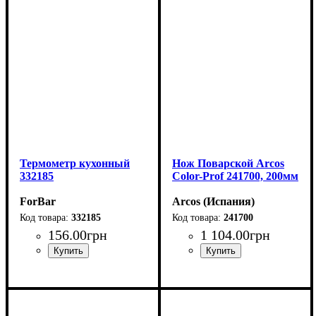
Термометр кухонный
Нож Поварской Arcos
332185
Сolor-Prof 241700, 200мм
ForBar
Arcos (Испания)
332185
241700
156
.
00
грн
1 104
.
00
грн