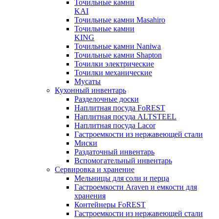
Точильные камни
KAI
Точильные камни Masahiro
Точильные камни
KING
Точильные камни Naniwa
Точильные камни Shapton
Точилки электрические
Точилки механические
Мусаты
Кухонный инвентарь
Разделочные доски
Наплитная посуда FoREST
Наплитная посуда ALTSTEEL
Наплитная посуда Lacor
Гастроемкости из нержавеющей стали
Миски
Раздаточный инвентарь
Вспомогательный инвентарь
Сервировка и хранение
Мельницы для соли и перца
Гастроемкости Araven и емкости для
хранения
Контейнеры FoREST
Гастроемкости из нержавеющей стали