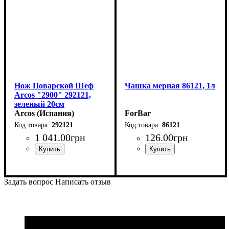
Нож Поварской Шеф
Чашка мерная 86121, 1л
Arcos "2900" 292121,
зеленый 20см
Arcos (Испания)
ForBar
292121
86121
1 041
.
00
грн
126
.
00
грн
Задать вопрос
Написать отзыв