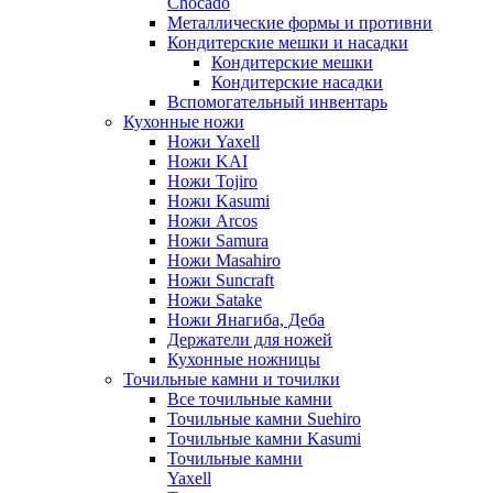
Chocado
Металлические формы и противни
Кондитерские мешки и насадки
Кондитерские мешки
Кондитерские насадки
Вспомогательный инвентарь
Кухонные ножи
Ножи Yaxell
Ножи KAI
Ножи Tojiro
Ножи Kasumi
Ножи Arcos
Ножи Samura
Ножи Masahiro
Ножи Suncraft
Ножи Satake
Ножи Янагиба, Деба
Держатели для ножей
Кухонные ножницы
Точильные камни и точилки
Все точильные камни
Точильные камни Suehiro
Точильные камни Kasumi
Точильные камни
Yaxell