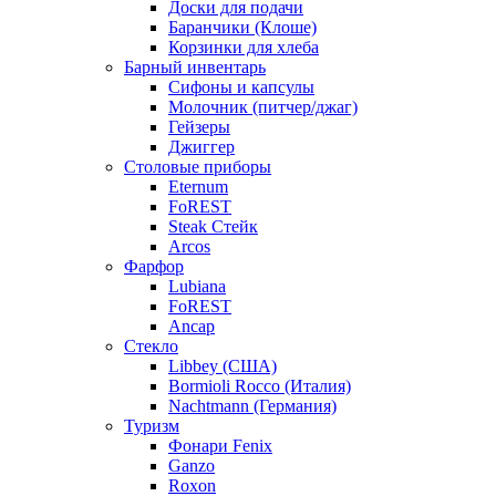
Доски для подачи
Баранчики (Клоше)
Корзинки для хлеба
Барный инвентарь
Сифоны и капсулы
Молочник (питчер/джаг)
Гейзеры
Джиггер
Столовые приборы
Eternum
FoREST
Steak Стейк
Arcos
Фарфор
Lubiana
FoREST
Ancap
Стекло
Libbey (США)
Bormioli Rocco (Италия)
Nachtmann (Германия)
Туризм
Фонари Fenix
Ganzo
Roxon