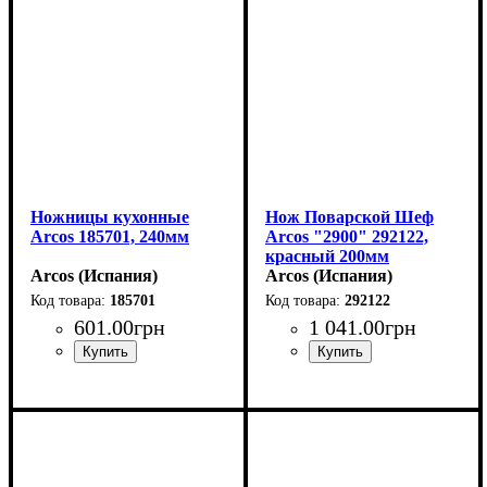
Ножницы кухонные
Нож Поварской Шеф
Arcos 185701, 240мм
Arcos "2900" 292122,
красный 200мм
Arcos (Испания)
Arcos (Испания)
185701
292122
601
.
00
грн
1 041
.
00
грн