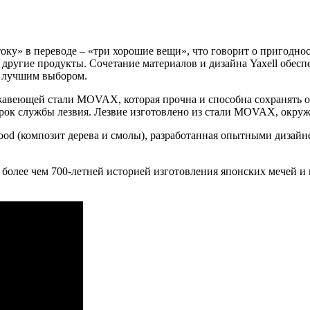
оку» в переводе – «три хорошие вещи», что говорит о пригодно
и другие продукты. Сочетание материалов и дизайна Yaxell обес
и лучшим выбором.
жавеющей стали MOVAX, которая прочна и способна сохранять ос
срок службы лезвия. Лезвие изготовлено из стали MOVAX, окру
od (композит дерева и смолы), разработанная опытными дизайн
 более чем 700-летней историей изготовления японских мечей и