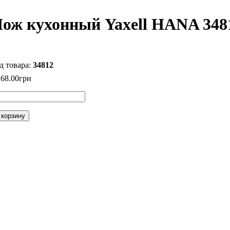
ож кухонный Yaxell HANA 348
34812
268
.
00
грн
 корзину