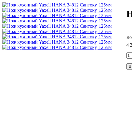
Н
4 
В