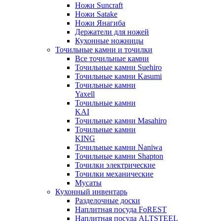
Ножи Suncraft
Ножи Satake
Ножи Янагиба
Держатели для ножей
Кухонные ножницы
Точильные камни и точилки
Все точильные камни
Точильные камни Suehiro
Точильные камни Kasumi
Точильные камни
Yaxell
Точильные камни
KAI
Точильные камни Masahiro
Точильные камни
KING
Точильные камни Naniwa
Точильные камни Shapton
Точилки электрические
Точилки механические
Мусаты
Кухонный инвентарь
Разделочные доски
Наплитная посуда FoREST
Наплитная посуда ALTSTEEL