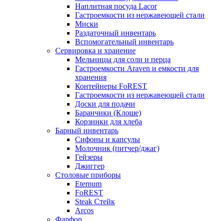
Наплитная посуда Lacor
Гастроемкости из нержавеющей стали
Миски
Раздаточный инвентарь
Вспомогательный инвентарь
Сервировка и хранение
Мельницы для соли и перца
Гастроемкости Araven и емкости для
хранения
Контейнеры FoREST
Гастроемкости из нержавеющей стали
Доски для подачи
Баранчики (Клоше)
Корзинки для хлеба
Барный инвентарь
Сифоны и капсулы
Молочник (питчер/джаг)
Гейзеры
Джиггер
Столовые приборы
Eternum
FoREST
Steak Стейк
Arcos
Фарфор