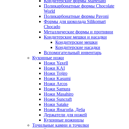
Кондитерские формы Martellato
Поликарбонатные формы Chocolate
World
Поликарбонатные формы Pavoni
Формы для шоколада Silikomart
Chocado
Металлические формы и противни
Кондитерские мешки и насадки
Кондитерские мешки
Кондитерские насадки
Вспомогательный инвентарь
Кухонные ножи
Ножи Yaxell
Ножи KAI
Ножи Tojiro
Ножи Kasumi
Ножи Arcos
Ножи Samura
Ножи Masahiro
Ножи Suncraft
Ножи Satake
Ножи Янагиба, Деба
Держатели для ножей
Кухонные ножницы
Точильные камни и точилки