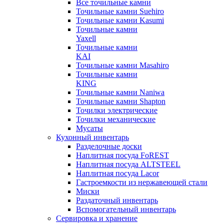
Все точильные камни
Точильные камни Suehiro
Точильные камни Kasumi
Точильные камни
Yaxell
Точильные камни
KAI
Точильные камни Masahiro
Точильные камни
KING
Точильные камни Naniwa
Точильные камни Shapton
Точилки электрические
Точилки механические
Мусаты
Кухонный инвентарь
Разделочные доски
Наплитная посуда FoREST
Наплитная посуда ALTSTEEL
Наплитная посуда Lacor
Гастроемкости из нержавеющей стали
Миски
Раздаточный инвентарь
Вспомогательный инвентарь
Сервировка и хранение