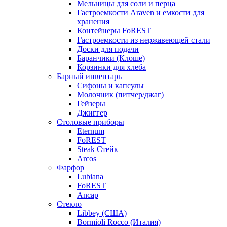
Мельницы для соли и перца
Гастроемкости Araven и емкости для
хранения
Контейнеры FoREST
Гастроемкости из нержавеющей стали
Доски для подачи
Баранчики (Клоше)
Корзинки для хлеба
Барный инвентарь
Сифоны и капсулы
Молочник (питчер/джаг)
Гейзеры
Джиггер
Столовые приборы
Eternum
FoREST
Steak Стейк
Arcos
Фарфор
Lubiana
FoREST
Ancap
Стекло
Libbey (США)
Bormioli Rocco (Италия)