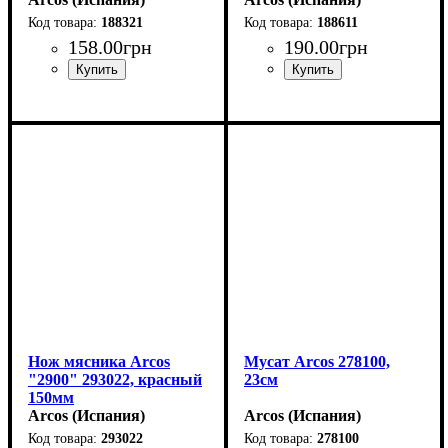
188321
188611
158
.
00
грн
190
.
00
грн
Нож мясника Arcos
Мусат Arcos 278100,
"2900" 293022, красный
23см
150мм
Arcos (Испания)
Arcos (Испания)
293022
278100