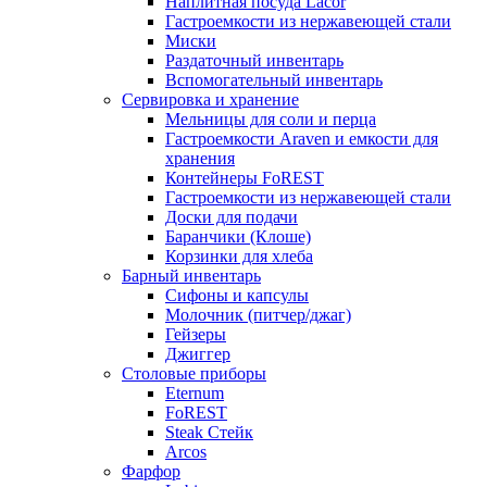
Наплитная посуда Lacor
Гастроемкости из нержавеющей стали
Миски
Раздаточный инвентарь
Вспомогательный инвентарь
Сервировка и хранение
Мельницы для соли и перца
Гастроемкости Araven и емкости для
хранения
Контейнеры FoREST
Гастроемкости из нержавеющей стали
Доски для подачи
Баранчики (Клоше)
Корзинки для хлеба
Барный инвентарь
Сифоны и капсулы
Молочник (питчер/джаг)
Гейзеры
Джиггер
Столовые приборы
Eternum
FoREST
Steak Стейк
Arcos
Фарфор