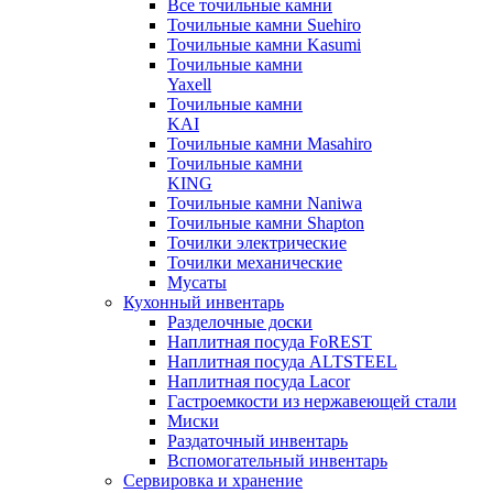
Все точильные камни
Точильные камни Suehiro
Точильные камни Kasumi
Точильные камни
Yaxell
Точильные камни
KAI
Точильные камни Masahiro
Точильные камни
KING
Точильные камни Naniwa
Точильные камни Shapton
Точилки электрические
Точилки механические
Мусаты
Кухонный инвентарь
Разделочные доски
Наплитная посуда FoREST
Наплитная посуда ALTSTEEL
Наплитная посуда Lacor
Гастроемкости из нержавеющей стали
Миски
Раздаточный инвентарь
Вспомогательный инвентарь
Сервировка и хранение