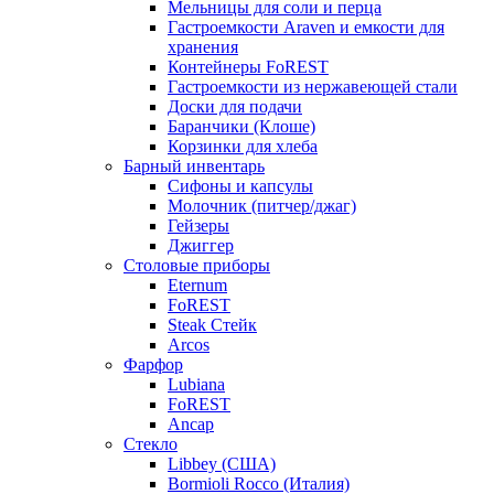
Мельницы для соли и перца
Гастроемкости Araven и емкости для
хранения
Контейнеры FoREST
Гастроемкости из нержавеющей стали
Доски для подачи
Баранчики (Клоше)
Корзинки для хлеба
Барный инвентарь
Сифоны и капсулы
Молочник (питчер/джаг)
Гейзеры
Джиггер
Столовые приборы
Eternum
FoREST
Steak Стейк
Arcos
Фарфор
Lubiana
FoREST
Ancap
Стекло
Libbey (США)
Bormioli Rocco (Италия)