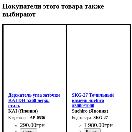
Покупатели этого товара также
выбирают
Держатель угла заточки
SKG-27 Точильный
KAI DH-5268 нерж.
камень Suehiro
сталь
#3000/1000
KAI (Япония)
(150х50х27мм)
Suehiro (Япония)
AP-0536
SKG-27
290
.
00
грн
1 980
.
00
грн