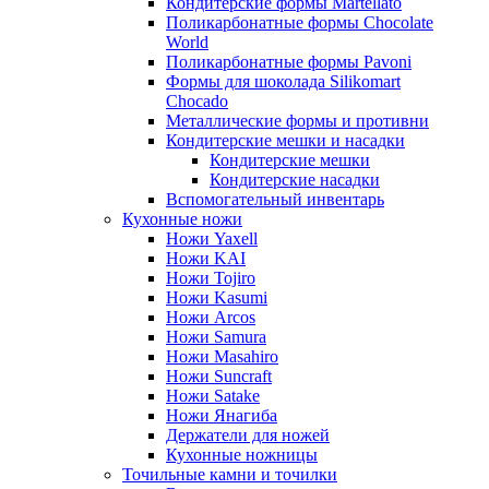
Кондитерские формы Martellato
Поликарбонатные формы Chocolate
World
Поликарбонатные формы Pavoni
Формы для шоколада Silikomart
Chocado
Металлические формы и противни
Кондитерские мешки и насадки
Кондитерские мешки
Кондитерские насадки
Вспомогательный инвентарь
Кухонные ножи
Ножи Yaxell
Ножи KAI
Ножи Tojiro
Ножи Kasumi
Ножи Arcos
Ножи Samura
Ножи Masahiro
Ножи Suncraft
Ножи Satake
Ножи Янагиба
Держатели для ножей
Кухонные ножницы
Точильные камни и точилки