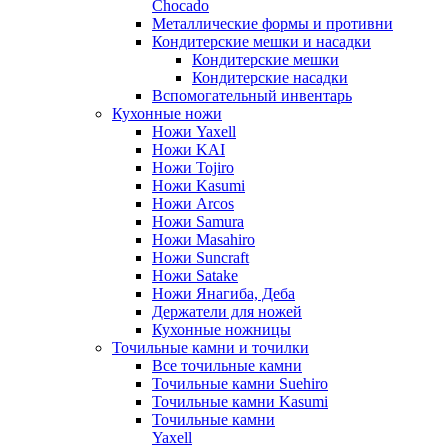
Chocado
Металлические формы и противни
Кондитерские мешки и насадки
Кондитерские мешки
Кондитерские насадки
Вспомогательный инвентарь
Кухонные ножи
Ножи Yaxell
Ножи KAI
Ножи Tojiro
Ножи Kasumi
Ножи Arcos
Ножи Samura
Ножи Masahiro
Ножи Suncraft
Ножи Satake
Ножи Янагиба, Деба
Держатели для ножей
Кухонные ножницы
Точильные камни и точилки
Все точильные камни
Точильные камни Suehiro
Точильные камни Kasumi
Точильные камни
Yaxell