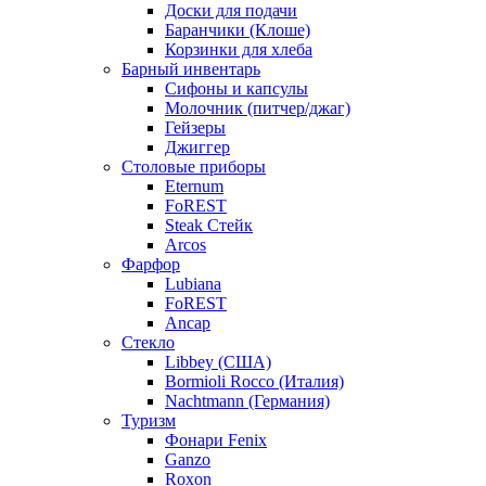
Доски для подачи
Баранчики (Клоше)
Корзинки для хлеба
Барный инвентарь
Сифоны и капсулы
Молочник (питчер/джаг)
Гейзеры
Джиггер
Столовые приборы
Eternum
FoREST
Steak Стейк
Arcos
Фарфор
Lubiana
FoREST
Ancap
Стекло
Libbey (США)
Bormioli Rocco (Италия)
Nachtmann (Германия)
Туризм
Фонари Fenix
Ganzo
Roxon