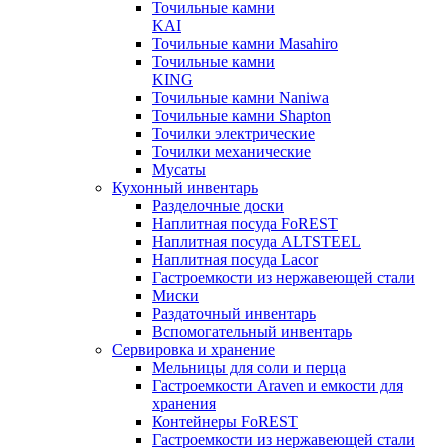
Точильные камни
KAI
Точильные камни Masahiro
Точильные камни
KING
Точильные камни Naniwa
Точильные камни Shapton
Точилки электрические
Точилки механические
Мусаты
Кухонный инвентарь
Разделочные доски
Наплитная посуда FoREST
Наплитная посуда ALTSTEEL
Наплитная посуда Lacor
Гастроемкости из нержавеющей стали
Миски
Раздаточный инвентарь
Вспомогательный инвентарь
Сервировка и хранение
Мельницы для соли и перца
Гастроемкости Araven и емкости для
хранения
Контейнеры FoREST
Гастроемкости из нержавеющей стали