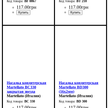
BF 0867
BT 210
117
.
00
грн
117
.
00
грн
Насадка кондитерская
Насадка кондитерская
Martellato BC330
Martellato BD300
закрытая звезда
(16x2мм)
(d12мм,h47мм)
Martellato (Италия)
Martellato (Италия)
BC 330
BD 300
117
.
00
грн
117
.
00
грн