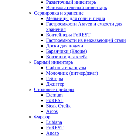
Раздаточный инвентарь
Вспомогательный инвентарь
Сервировка и хранение
Мельницы для соли и перца
Гастроемкости Araven и емкости для
хранения
Контейнеры FoREST
Гастроемкости из нержавеющей стали
Доски для подачи
Баранчики (Клоше)
Корзинки для хлеба
Барный инвентарь
Сифоны и капсулы
Молочник (питчер/джаг)
Гейзеры
Джиггер
Столовые приборы
Eternum
FoREST
Steak Стейк
Arcos
Фарфор
Lubiana
FoREST
Ancap