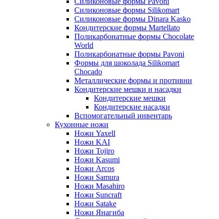
Силиконовые формы Pavoni
Силиконовые формы Silikomart
Силиконовые формы Dinara Kasko
Кондитерские формы Martellato
Поликарбонатные формы Chocolate
World
Поликарбонатные формы Pavoni
Формы для шоколада Silikomart
Chocado
Металлические формы и противни
Кондитерские мешки и насадки
Кондитерские мешки
Кондитерские насадки
Вспомогательный инвентарь
Кухонные ножи
Ножи Yaxell
Ножи KAI
Ножи Tojiro
Ножи Kasumi
Ножи Arcos
Ножи Samura
Ножи Masahiro
Ножи Suncraft
Ножи Satake
Ножи Янагиба