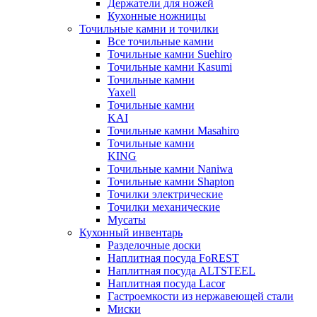
Держатели для ножей
Кухонные ножницы
Точильные камни и точилки
Все точильные камни
Точильные камни Suehiro
Точильные камни Kasumi
Точильные камни
Yaxell
Точильные камни
KAI
Точильные камни Masahiro
Точильные камни
KING
Точильные камни Naniwa
Точильные камни Shapton
Точилки электрические
Точилки механические
Мусаты
Кухонный инвентарь
Разделочные доски
Наплитная посуда FoREST
Наплитная посуда ALTSTEEL
Наплитная посуда Lacor
Гастроемкости из нержавеющей стали
Миски