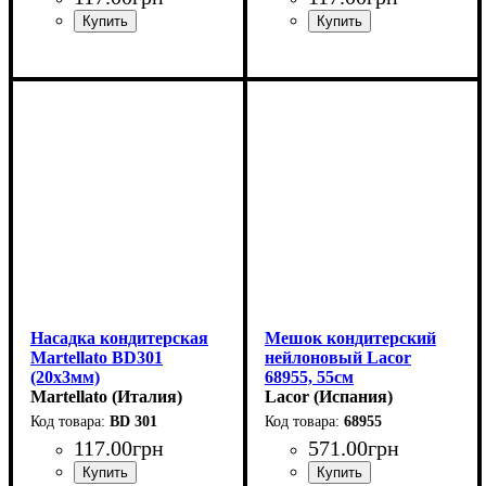
Насадка кондитерская
Мешок кондитерский
Martellato BD301
нейлоновый Lacor
(20х3мм)
68955, 55см
Martellato (Италия)
Lacor (Испания)
BD 301
68955
117
.
00
грн
571
.
00
грн