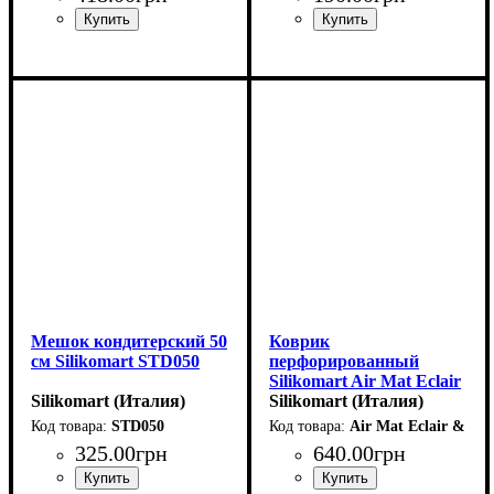
Мешок кондитерский 50
Коврик
см Silikomart STD050
перфорированный
Silikomart Air Mat Eclair
Silikomart (Италия)
& Choux (300x400мм)
Silikomart (Италия)
STD050
Air Mat Eclair & Ch
325
.
00
грн
640
.
00
грн