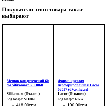
Покупатели этого товара также
выбирают
Мешок кондитерский 60
Форма круглая
см Silikomart STD060
перфорированная Lacor
68537 (d7см,h2см)
Silikomart (Италия)
Lacor (Испания)
STD060
68537
418
.
00
грн
190
.
00
грн