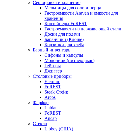
Сервировка и хранение
Мельницы для соли и перца
Гастроемкости Araven и емкости для
хранения
Контейнеры FoREST
Гастроемкости из нержавеющей стали
Доски для подачи
Баранчики (Клоше)
Корзинки для хлеба
Барный инвентарь
Сифоны и капсулы
Молочник (питчер/джаг)
Гейзеры
Джиггер
Столовые приборы
Eternum
FoREST
Steak Стейк
Arcos
Фарфор
Lubiana
FoREST
Ancap
Стекло
Libbey (США)