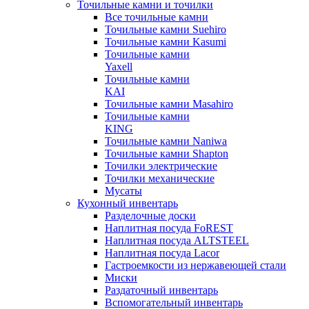
Точильные камни и точилки
Все точильные камни
Точильные камни Suehiro
Точильные камни Kasumi
Точильные камни
Yaxell
Точильные камни
KAI
Точильные камни Masahiro
Точильные камни
KING
Точильные камни Naniwa
Точильные камни Shapton
Точилки электрические
Точилки механические
Мусаты
Кухонный инвентарь
Разделочные доски
Наплитная посуда FoREST
Наплитная посуда ALTSTEEL
Наплитная посуда Lacor
Гастроемкости из нержавеющей стали
Миски
Раздаточный инвентарь
Вспомогательный инвентарь