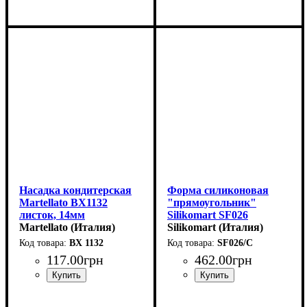
Насадка кондитерская
Форма силиконовая
Martellato BX1132
"прямоугольник"
листок, 14мм
Silikomart SF026
Martellato (Италия)
(79х29мм,h30мм,70мл)
Silikomart (Италия)
BX 1132
SF026/C
117
.
00
грн
462
.
00
грн