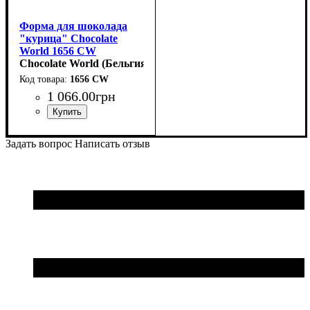
Форма для шоколада
"курица" Chocolate
World 1656 CW
(38x27мм,h15мм,7гр)
Chocolate World (Бельгия)
1656 CW
1 066
.
00
грн
Задать вопрос
Написать отзыв