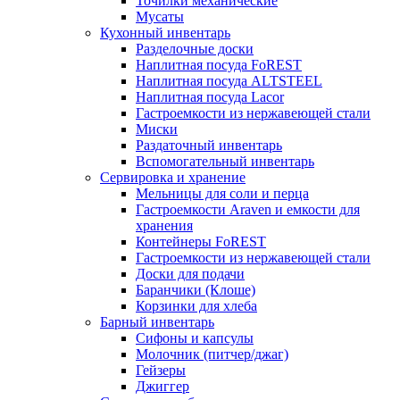
Точилки механические
Мусаты
Кухонный инвентарь
Разделочные доски
Наплитная посуда FoREST
Наплитная посуда ALTSTEEL
Наплитная посуда Lacor
Гастроемкости из нержавеющей стали
Миски
Раздаточный инвентарь
Вспомогательный инвентарь
Сервировка и хранение
Мельницы для соли и перца
Гастроемкости Araven и емкости для
хранения
Контейнеры FoREST
Гастроемкости из нержавеющей стали
Доски для подачи
Баранчики (Клоше)
Корзинки для хлеба
Барный инвентарь
Сифоны и капсулы
Молочник (питчер/джаг)
Гейзеры
Джиггер