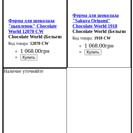
Форма для шоколада
Форма для шоколада
"Sakura Origami"
"цыпленок" Chocolate
Chocolate World 1918
World 12070 CW
CW (d31мм,h15мм,9.5гр)
Chocolate World (Бельгия)
(d30мм,h21мм,13гр)
Chocolate World (Бельгия)
1918 CW
12070 CW
1 068
.
00
грн
1 068
.
00
грн
Наличие уточняйте