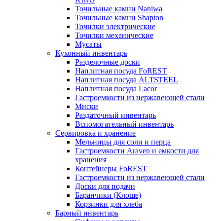
Точильные камни Naniwa
Точильные камни Shapton
Точилки электрические
Точилки механические
Мусаты
Кухонный инвентарь
Разделочные доски
Наплитная посуда FoREST
Наплитная посуда ALTSTEEL
Наплитная посуда Lacor
Гастроемкости из нержавеющей стали
Миски
Раздаточный инвентарь
Вспомогательный инвентарь
Сервировка и хранение
Мельницы для соли и перца
Гастроемкости Araven и емкости для
хранения
Контейнеры FoREST
Гастроемкости из нержавеющей стали
Доски для подачи
Баранчики (Клоше)
Корзинки для хлеба
Барный инвентарь