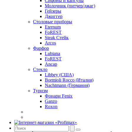
Сифоны и капсулы
Молочник (питчер/джаг)
Гейзеры
Джиггер
Столовые приборы
Eternum
FoREST
Steak Стейк
Arcos
Фарфор
Lubiana
FoREST
Ancap
Стекло
Libbey (США)
Bormioli Rocco (Италия)
Nachtmann (Германия)
Туризм
Фонари Fenix
Ganzo
Roxon