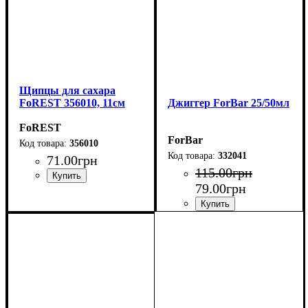
Щипцы для сахара
FoREST 356010, 11см
Джиггер ForBar 25/50мл
FoREST
ForBar
356010
332041
71
.
00
грн
115
.
00
грн
79
.
00
грн