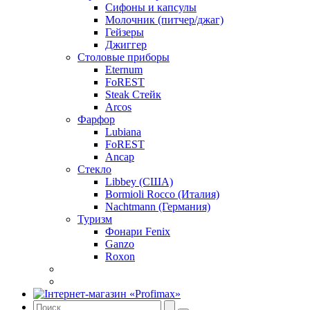
Сифоны и капсулы
Молочник (питчер/джаг)
Гейзеры
Джиггер
Столовые приборы
Eternum
FoREST
Steak Стейк
Arcos
Фарфор
Lubiana
FoREST
Ancap
Стекло
Libbey (США)
Bormioli Rocco (Италия)
Nachtmann (Германия)
Туризм
Фонари Fenix
Ganzo
Roxon