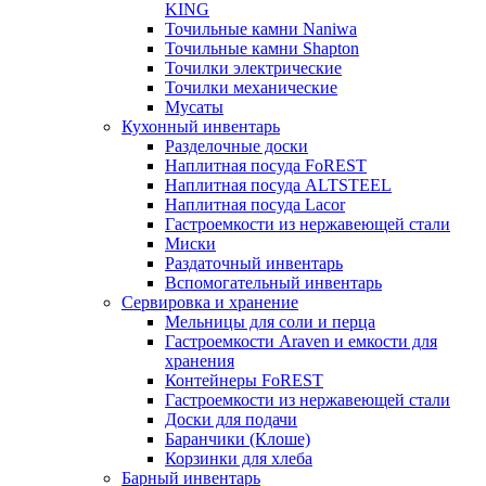
KING
Точильные камни Naniwa
Точильные камни Shapton
Точилки электрические
Точилки механические
Мусаты
Кухонный инвентарь
Разделочные доски
Наплитная посуда FoREST
Наплитная посуда ALTSTEEL
Наплитная посуда Lacor
Гастроемкости из нержавеющей стали
Миски
Раздаточный инвентарь
Вспомогательный инвентарь
Сервировка и хранение
Мельницы для соли и перца
Гастроемкости Araven и емкости для
хранения
Контейнеры FoREST
Гастроемкости из нержавеющей стали
Доски для подачи
Баранчики (Клоше)
Корзинки для хлеба
Барный инвентарь