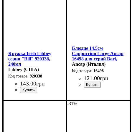
Блюдце 14.5см
Кружка Irish Libbey
Сappuccino Large Ancap
серия "Bill" 920338,
16498 для серий Bari,
240мл
Torino, Verona, Palermo
Ancap (Италия)
Libbey (США)
16498
920338
121
.
00
грн
143
.
00
грн
-31%