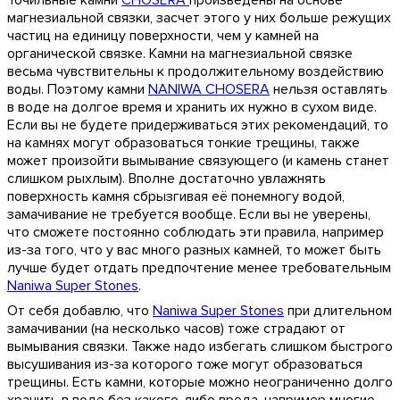
Точильные камни
CHOSERA
произведены на основе
магнезиальной связки, засчет этого у них больше режущих
частиц на единицу поверхности, чем у камней на
органической связке. Камни на магнезиальной связке
весьма чувствительны к продолжительному воздействию
воды. Поэтому камни
NANIWA CHOSERA
нельзя оставлять
в воде на долгое время и хранить их нужно в сухом виде.
Если вы не будете придерживаться этих рекомендаций, то
на камнях могут образоваться тонкие трещины, также
может произойти вымывание связующего (и камень станет
слишком рыхлым). Вполне достаточно увлажнять
поверхность камня сбрызгивая её понемногу водой,
замачивание не требуется вообще. Если вы не уверены,
что сможете постоянно соблюдать эти правила, например
из-за того, что у вас много разных камней, то может быть
лучше будет отдать предпочтение менее требовательным
Naniwa Super Stones
.
От себя добавлю, что
Naniwa Super Stones
при длительном
замачивании (на несколько часов) тоже страдают от
вымывания связки. Также надо избегать слишком быстрого
высушивания из-за которого тоже могут образоваться
трещины. Есть камни, которые можно неограниченно долго