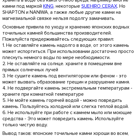
хранить в воде без какого-либо вреда, например многие
камни под маркой
KING
, некоторые
SUEHIRO CERAX
. Но
SHAPTON и NANIWA, а также любые другие камни на
магнезиальной связке нельзя подолгу замачивать.
Основные привила по уходу и хранению японских водных
точильных камней большинства производителей.
Пожалуйста придерживайтесь следующих правил:
1. Не оставляйте камень надолго в воде, от этого камень
может испортиться. При использовании достаточно просто
плеснуть немного воды по мере необходимости.
2. Не оставляйте на солнце. храните в помещении вне
прямых солнечных лучей
3. Не сушите камень под вентилятором или феном - это
может вызвать образование трещин и разрушение камня.
4. Не подвергайте камень экстремальным температурам -
храните при комнатной температуре
5. Не мойте камень горячей водой - можно повредить
камень. Пользуйтесь холодной или слегка теплой водой.
6. Не используйте при работе с камнем мыло или моющие
средства - Это может повредить камень. Используйте
только чистую воду.
Вывод таков: японские точильные камни хороши во всем,