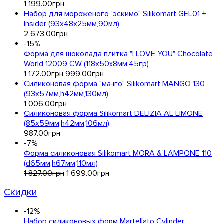
1 199
.
00
грн
Набор для мороженого "эскимо" Silikomart GEL01 +
Insider (93х48x25мм,90мл)
2 673
.
00
грн
-15%
Форма для шоколада плитка "I LOVE YOU" Chocolate
World 12009 CW (118x50x8мм,45гр)
1 172
.
00
грн
999
.
00
грн
Силиконовая форма "манго" Silikomart MANGO 130
(93x57мм,h42мм,130мл)
1 006
.
00
грн
Силиконовая форма Silikomart DELIZIA AL LIMONE
(85x59мм,h42мм,106мл)
987
.
00
грн
-7%
Форма силиконовая Silikomart MORA & LAMPONE 110
(d65мм,h67мм,110мл)
1 827
.
00
грн
1 699
.
00
грн
Скидки
-12%
Набор силиконовых форм Martellato Cylinder