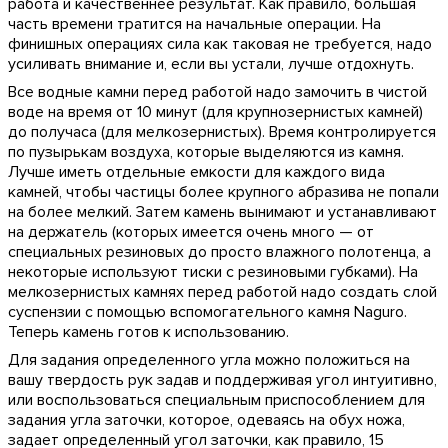
работа и качественнее результат. Как правило, большая
часть времени тратится на начальные операции. На
финишных операциях сила как таковая не требуется, надо
усиливать внимание и, если вы устали, лучше отдохнуть.
Все водные камни перед работой надо замочить в чистой
воде на время от 10 минут (для крупнозернистых камней)
до получаса (для мелкозернистых). Время контролируется
по пузырькам воздуха, которые выделяются из камня.
Лучше иметь отдельные емкости для каждого вида
камней, чтобы частицы более крупного абразива не попали
на более мелкий. Затем камень вынимают и устанавливают
на держатель (которых имеется очень много — от
специальных резиновых до просто влажного полотенца, а
некоторые используют тиски с резиновыми губками). На
мелкозернистых камнях перед работой надо создать слой
суспензии с помощью вспомогательного камня Naguro.
Теперь камень готов к использованию.
Для задания определенного угла можно положиться на
вашу твердость рук задав и поддерживая угол интуитивно,
или воспользоваться специальным приспособлением для
задания угла заточки, которое, одеваясь на обух ножа,
задает определенный угол заточки, как правило, 15