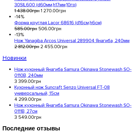
30SIL600 (d60мм,h17мм,10гр)
1 438
.
00
грн
1 270
.
00
грн
-14%
Форма круглая Lacor 68616 (d16см,h6см)
585
.
00
грн
506
.
00
грн
-13%
Нож Yanagiba Arcos Universal 289904 Янагиба, 240мм
2 812
.
00
грн
2 455
.
00
грн
Новинки
Нож кухонный Янагиба Samura Okinawa Stonewash SO-
0110B, 240мм
3 399
.
00
грн
Кухонный нож Suncraft Senzo Universal FT-08
универсальный, 15см
4 299
.
00
грн
Нож кухонный Янагиба Samura Okinawa Stonewash SO-
0111B, 27см
3 549
.
00
грн
Последние отзывы