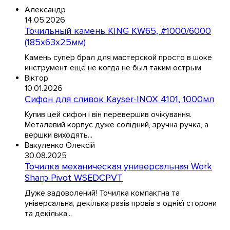
Александр
14.05.2026
Точильный камень KING KW65, #1000/6000
(185х63х25мм)
Камень супер брал для мастерской просто в шоке
инструмент ещё не когда не был таким острым
Віктор
10.01.2026
Сифон для сливок Kayser-INOX 4101, 1000мл
Купив цей сифон і він перевершив очікування.
Металевий корпус дуже солідний, зручна ручка, а
вершки виходять...
Вакуленко Олексій
30.08.2025
Точилка механическая универсальная Work
Sharp Pivot WSEDCPVT
Дуже задоволений! Точилка компактна та
універсальна, декілька разів провів з однієї сторони
та декілька...