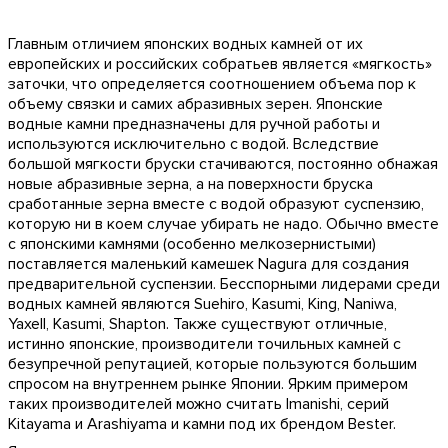
Главным отличием японских водных камней от их
европейских и российских собратьев является «мягкость»
заточки, что определяется соотношением объема пор к
объему связки и самих абразивных зерен. Японские
водные камни предназначены для ручной работы и
используются исключительно с водой. Вследствие
большой мягкости бруски стачиваются, постоянно обнажая
новые абразивные зерна, а на поверхности бруска
сработанные зерна вместе с водой образуют суспензию,
которую ни в коем случае убирать не надо. Обычно вместе
с японскими камнями (особенно мелкозернистыми)
поставляется маленький камешек Nagura для создания
предварительной суспензии. Бесспорными лидерами среди
водных камней являются Suehiro, Kasumi, King, Naniwa,
Yaxell, Kasumi, Shapton. Также существуют отличные,
истинно японские, производители точильных камней с
безупречной репутацией, которые пользуются большим
спросом на внутреннем рынке Японии. Ярким примером
таких производителей можно считать Imanishi, серий
Kitayama и Arashiyama и камни под их брендом Bester.