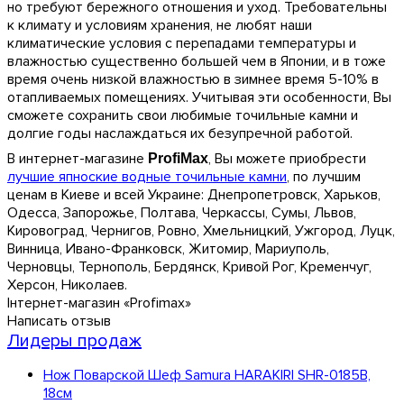
но требуют бережного отношения и уход. Требовательны
к климату и условиям хранения, не любят наши
климатические условия с перепадами температуры и
влажностью существенно большей чем в Японии, и в тоже
время очень низкой влажностью в зимнее время 5-10% в
отапливаемых помещениях. Учитывая эти особенности, Вы
сможете сохранить свои любимые точильные камни и
долгие годы наслаждаться их безупречной работой.
В интернет-магазине
, Вы можете приобрести
ProfiMax
лучшие япноские водные точильные камни
, по лучшим
ценам в Киеве и всей Украине: Днепропетровск, Харьков,
Одесса, Запорожье, Полтава, Черкассы, Сумы, Львов,
Кировоград, Чернигов, Ровно, Хмельницкий, Ужгород, Луцк,
Винница, Ивано-Франковск, Житомир, Мариуполь,
Черновцы, Тернополь, Бердянск, Кривой Рог, Кременчуг,
Херсон, Николаев.
Інтернет-магазин «Profimax»
Написать отзыв
Лидеры продаж
Нож Поварской Шеф Samura HARAKIRI SHR-0185B,
18см