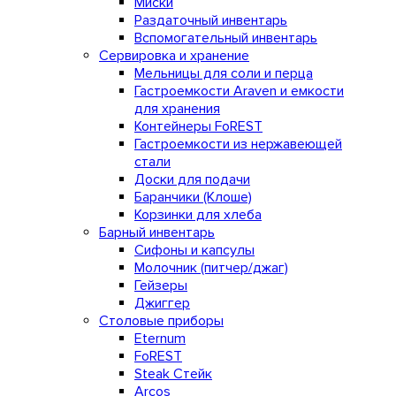
Миски
Раздаточный инвентарь
Вспомогательный инвентарь
Сервировка и хранение
Мельницы для соли и перца
Гастроемкости Araven и емкости
для хранения
Контейнеры FoREST
Гастроемкости из нержавеющей
стали
Доски для подачи
Баранчики (Клоше)
Корзинки для хлеба
Барный инвентарь
Сифоны и капсулы
Молочник (питчер/джаг)
Гейзеры
Джиггер
Столовые приборы
Eternum
FoREST
Steak Стейк
Arcos