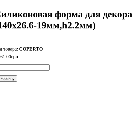
иликоновая форма для декора
140x26.6-19мм,h2.2мм)
COPERTO
461
.
00
грн
 корзину