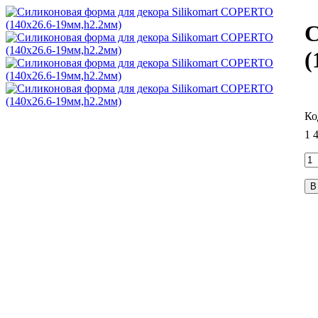
С
(
1 
В