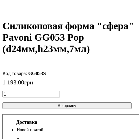
Силиконовая форма "сфера"
Pavoni GG053 Pop
(d24мм,h23мм,7мл)
GG053S
1 193
.
00
грн
В корзину
Доставка
Новой почтой