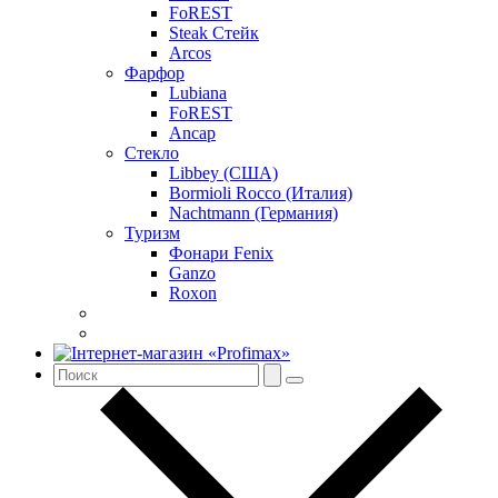
FoREST
Steak Стейк
Arcos
Фарфор
Lubiana
FoREST
Ancap
Стекло
Libbey (США)
Bormioli Rocco (Италия)
Nachtmann (Германия)
Туризм
Фонари Fenix
Ganzo
Roxon