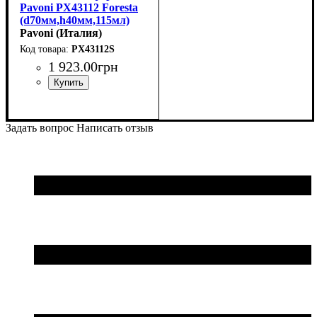
Pavoni PX43112 Foresta
(d70мм,h40мм,115мл)
Pavoni (Италия)
PX43112S
1 923
.
00
грн
Задать вопрос
Написать отзыв