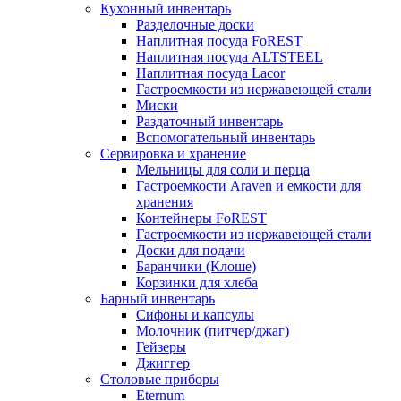
Кухонный инвентарь
Разделочные доски
Наплитная посуда FoREST
Наплитная посуда ALTSTEEL
Наплитная посуда Lacor
Гастроемкости из нержавеющей стали
Миски
Раздаточный инвентарь
Вспомогательный инвентарь
Сервировка и хранение
Мельницы для соли и перца
Гастроемкости Araven и емкости для
хранения
Контейнеры FoREST
Гастроемкости из нержавеющей стали
Доски для подачи
Баранчики (Клоше)
Корзинки для хлеба
Барный инвентарь
Сифоны и капсулы
Молочник (питчер/джаг)
Гейзеры
Джиггер
Столовые приборы
Eternum