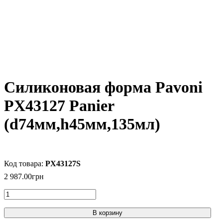
Силиконовая форма Pavoni
PX43127 Panier
(d74мм,h45мм,135мл)
PX43127S
2 987
.
00
грн
В корзину