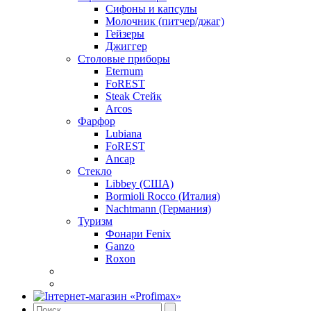
Сифоны и капсулы
Молочник (питчер/джаг)
Гейзеры
Джиггер
Столовые приборы
Eternum
FoREST
Steak Стейк
Arcos
Фарфор
Lubiana
FoREST
Ancap
Стекло
Libbey (США)
Bormioli Rocco (Италия)
Nachtmann (Германия)
Туризм
Фонари Fenix
Ganzo
Roxon