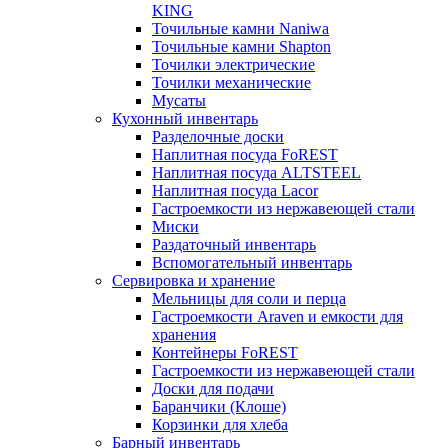
KING
Точильные камни Naniwa
Точильные камни Shapton
Точилки электрические
Точилки механические
Мусаты
Кухонный инвентарь
Разделочные доски
Наплитная посуда FoREST
Наплитная посуда ALTSTEEL
Наплитная посуда Lacor
Гастроемкости из нержавеющей стали
Миски
Раздаточный инвентарь
Вспомогательный инвентарь
Сервировка и хранение
Мельницы для соли и перца
Гастроемкости Araven и емкости для
хранения
Контейнеры FoREST
Гастроемкости из нержавеющей стали
Доски для подачи
Баранчики (Клоше)
Корзинки для хлеба
Барный инвентарь