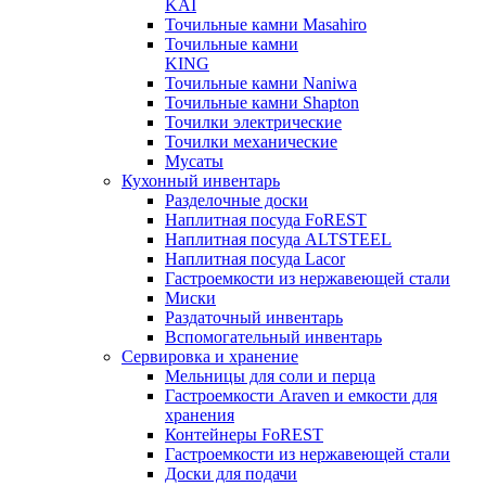
KAI
Точильные камни Masahiro
Точильные камни
KING
Точильные камни Naniwa
Точильные камни Shapton
Точилки электрические
Точилки механические
Мусаты
Кухонный инвентарь
Разделочные доски
Наплитная посуда FoREST
Наплитная посуда ALTSTEEL
Наплитная посуда Lacor
Гастроемкости из нержавеющей стали
Миски
Раздаточный инвентарь
Вспомогательный инвентарь
Сервировка и хранение
Мельницы для соли и перца
Гастроемкости Araven и емкости для
хранения
Контейнеры FoREST
Гастроемкости из нержавеющей стали
Доски для подачи