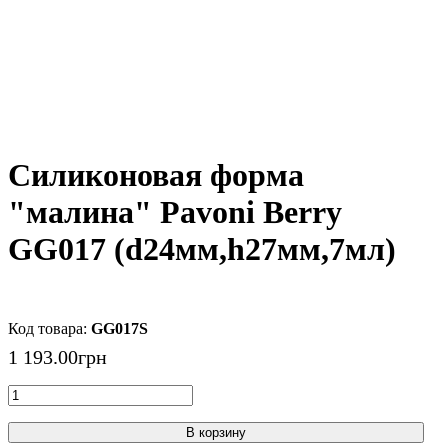
Силиконовая форма
"малина" Pavoni Berry
GG017 (d24мм,h27мм,7мл)
GG017S
1 193
.
00
грн
В корзину