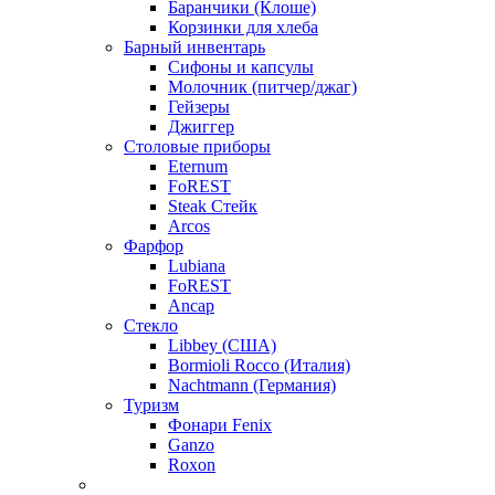
Баранчики (Клоше)
Корзинки для хлеба
Барный инвентарь
Сифоны и капсулы
Молочник (питчер/джаг)
Гейзеры
Джиггер
Столовые приборы
Eternum
FoREST
Steak Стейк
Arcos
Фарфор
Lubiana
FoREST
Ancap
Стекло
Libbey (США)
Bormioli Rocco (Италия)
Nachtmann (Германия)
Туризм
Фонари Fenix
Ganzo
Roxon