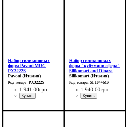
Набор силиконовых
Набор силиконовых
форм Pavoni MUG
форм "куб+мини сфера"
PX3222S
Silikomart and Dinara
Pavoni (Италия)
Kasko
Silikomart (Италия)
(60x60мм,h60мм,150мл)
PX3222S
SF104+MS
1 941
.
00
грн
1 940
.
00
грн