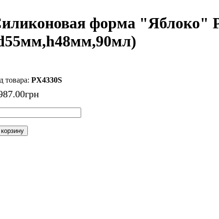
иликоновая форма "Яблоко" 
d55мм,h48мм,90мл)
PX4330S
987
.
00
грн
 корзину