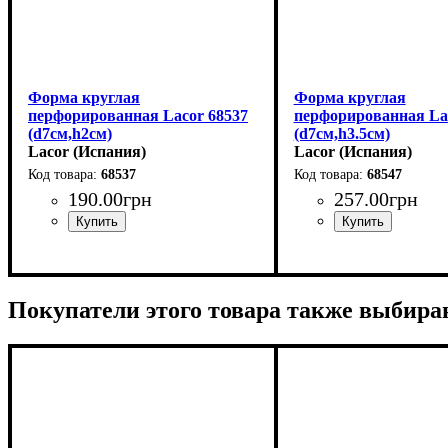
Форма круглая
Форма круглая
перфорированная Lacor 68537
перфорированная La
(d7см,h2см)
(d7см,h3.5см)
Lacor (Испания)
Lacor (Испания)
68537
68547
190
.
00
грн
257
.
00
грн
Покупатели этого товара также выбира