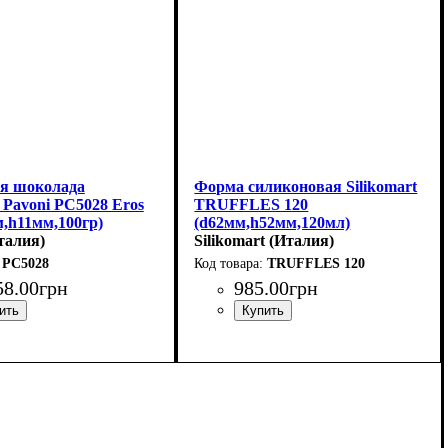
я шоколада
Форма силиконовая Silikomart
 Pavoni PC5028 Eros
TRUFFLES 120
,h11мм,100гр)
(d62мм,h52мм,120мл)
талия)
Silikomart (Италия)
PC5028
TRUFFLES 120
58
.
00
грн
985
.
00
грн