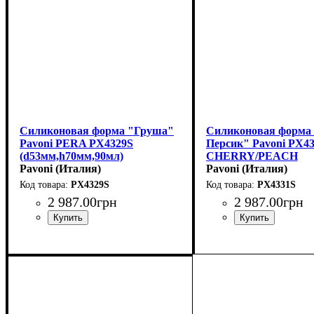
Силиконовая форма "Груша"
Силиконовая форма
Pavoni PERA PX4329S
Персик" Pavoni PX4
(d53мм,h70мм,90мл)
CHERRY/PEACH
Pavoni (Италия)
(58x53мм,h46мм,90м
Pavoni (Италия)
PX4329S
PX4331S
2 987
.
00
грн
2 987
.
00
грн