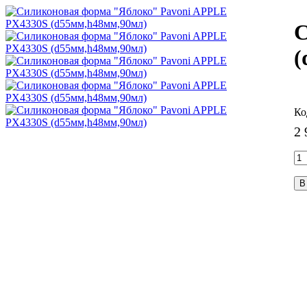
С
(
2 
В