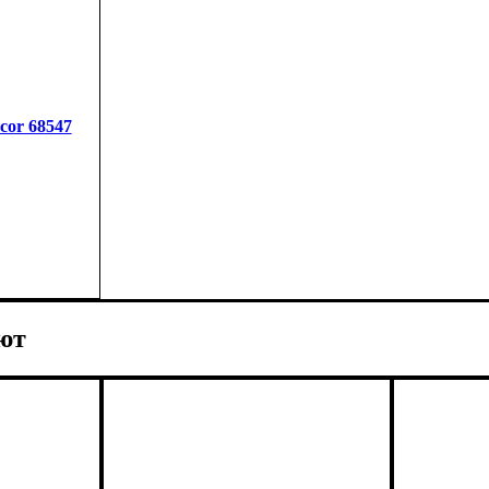
cor 68547
ют