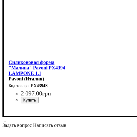
Силиконовая форма
"Малина" Pavoni PX4394
LAMPONE 1.1
(65x58мм,h54мм,95мл)
Pavoni (Италия)
PX4394S
2 097
.
00
грн
...
Задать вопрос
Написать отзыв