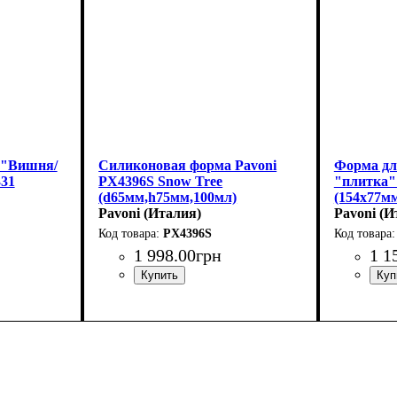
 "Вишня/
Силиконовая форма Pavoni
Форма дл
331
PX4396S Snow Tree
"плитка"
(d65мм,h75мм,100мл)
(154x77мм
л)
Pavoni (Италия)
Pavoni (И
PX4396S
1 998
.
00
грн
1 1