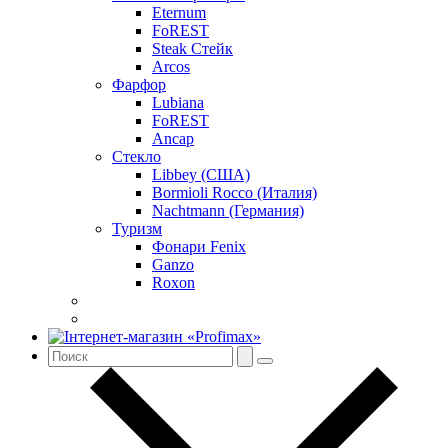
Eternum
FoREST
Steak Стейк
Arcos
Фарфор
Lubiana
FoREST
Ancap
Стекло
Libbey (США)
Bormioli Rocco (Италия)
Nachtmann (Германия)
Туризм
Фонари Fenix
Ganzo
Roxon