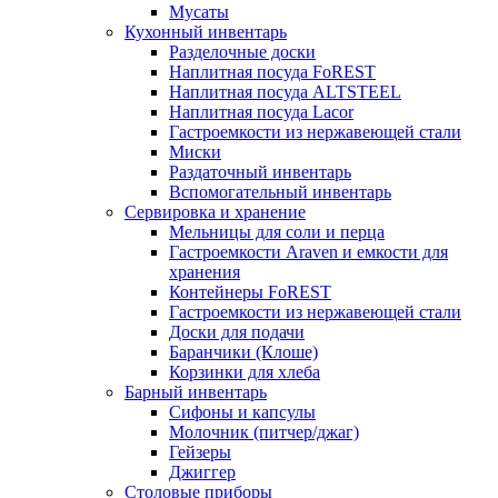
Мусаты
Кухонный инвентарь
Разделочные доски
Наплитная посуда FoREST
Наплитная посуда ALTSTEEL
Наплитная посуда Lacor
Гастроемкости из нержавеющей стали
Миски
Раздаточный инвентарь
Вспомогательный инвентарь
Сервировка и хранение
Мельницы для соли и перца
Гастроемкости Araven и емкости для
хранения
Контейнеры FoREST
Гастроемкости из нержавеющей стали
Доски для подачи
Баранчики (Клоше)
Корзинки для хлеба
Барный инвентарь
Сифоны и капсулы
Молочник (питчер/джаг)
Гейзеры
Джиггер
Столовые приборы