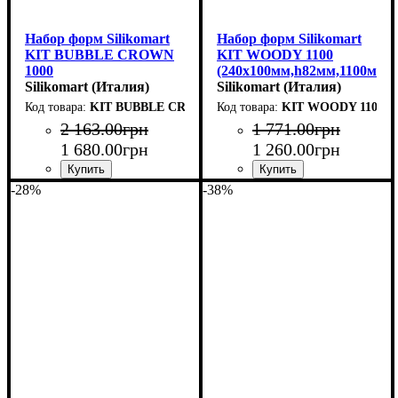
Набор форм Silikomart
Набор форм Silikomart
KIT BUBBLE CROWN
KIT WOODY 1100
1000
(240x100мм,h82мм,1100мл)
(d180мм,h60мм,1000мл)
Silikomart (Италия)
Silikomart (Италия)
KIT BUBBLE CROWN 1000
KIT WOODY 1100
2 163
.
00
грн
1 771
.
00
грн
1 680
.
00
грн
1 260
.
00
грн
-28%
-38%