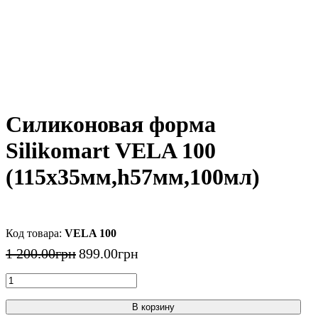
Силиконовая форма
Silikomart VELA 100
(115x35мм,h57мм,100мл)
VELA 100
1 200
.
00
грн
899
.
00
грн
В корзину