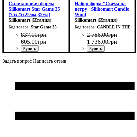
Силиконовая форма
Набор форм "Cвеча на
Silikomart Star Game 35
ветру" Silikomart Candle
(75x25x25мм,35мл)
Wind
Silikomart (Италия)
(250x80мм,h95мм,1400мл)
Silikomart (Италия)
Star Game 35
CANDLE IN THE WI
837
.
00
грн
2 786
.
00
грн
605
.
00
грн
1 736
.
00
грн
...
Задать вопрос
Написать отзыв