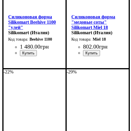
Силиконовая форма
Силиконовая форма
Silikomart Beehive 1100
"медовые соты"
"улей"
Silikomart Miel 18
(250x90мм,h73мм,1100мл)
Silikomart (Италия)
(d75мм,h8мм,18мл)
Silikomart (Италия)
Beehive 1100
Miel 18
1 480
.
00
грн
802
.
00
грн
-22%
-29%