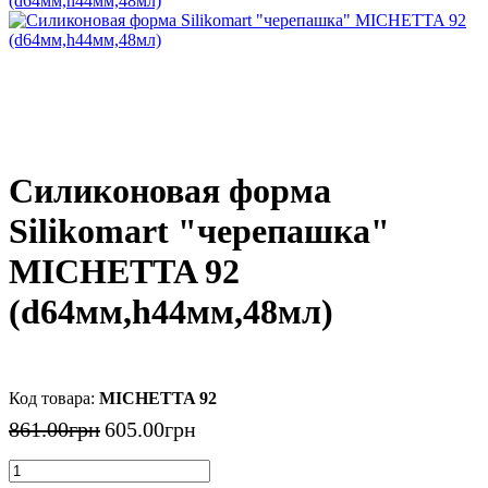
Силиконовая форма
Silikomart "черепашка"
MICHETTA 92
(d64мм,h44мм,48мл)
MICHETTA 92
861
.
00
грн
605
.
00
грн