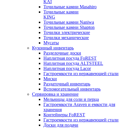
KAI
Точильные камни Masahiro
Точильные камни
KING
Точильные камни Naniwa
Точильные камни Shapton
Точилки электрические
Точилки механические
Мусаты
Кухонный инвентарь
Разделочные доски
Наплитная посуда FoREST
Наплитная посуда ALTSTEEL
Наплитная посуда Lacor
Гастроемкости из нержавеющей стали
Миски
Раздаточный инвентарь
Вспомогательный инвентарь
Сервировка и хранение
Мельницы для соли и перца
Гастроемкости Araven и емкости для
хранения
Контейнеры FoREST
Гастроемкости из нержавеющей стали
Доски для подачи