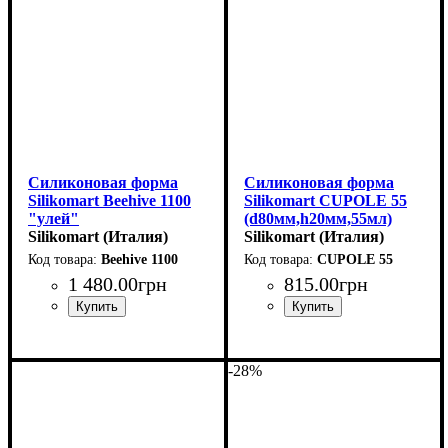
Силиконовая форма
Силиконовая форма
Silikomart Beehive 1100
Silikomart CUPOLE 55
"улей"
(d80мм,h20мм,55мл)
(250x90мм,h73мм,1100мл)
Silikomart (Италия)
Silikomart (Италия)
Beehive 1100
CUPOLE 55
1 480
.
00
грн
815
.
00
грн
-28%