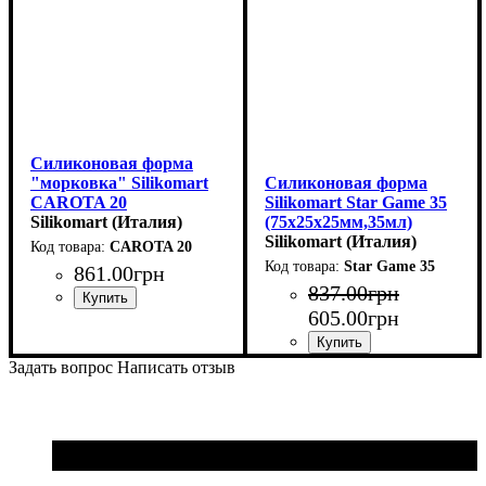
Силиконовая форма
"морковка" Silikomart
Силиконовая форма
CAROTA 20
Silikomart Star Game 35
(78x23мм,h23мм,20мл)
Silikomart (Италия)
(75x25x25мм,35мл)
Silikomart (Италия)
CAROTA 20
Star Game 35
861
.
00
грн
837
.
00
грн
605
.
00
грн
Задать вопрос
Написать отзыв