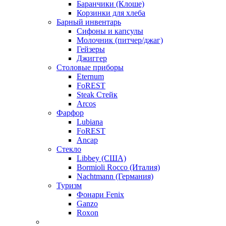
Баранчики (Клоше)
Корзинки для хлеба
Барный инвентарь
Сифоны и капсулы
Молочник (питчер/джаг)
Гейзеры
Джиггер
Столовые приборы
Eternum
FoREST
Steak Стейк
Arcos
Фарфор
Lubiana
FoREST
Ancap
Стекло
Libbey (США)
Bormioli Rocco (Италия)
Nachtmann (Германия)
Туризм
Фонари Fenix
Ganzo
Roxon