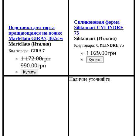
Силиконовая форма
Подставка для торта
Silikomart CYLINDRE
вращающаяся на ножке
75
Martellato GIRA7, 30.5см
(130x27мм,h27мм,75мл)
Silikomart (Италия)
Martellato (Италия)
CYLINDRE 75
GIRA 7
1 029
.
00
грн
1 172
.
00
грн
990
.
00
грн
Наличие уточняйте