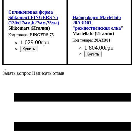
Силиконовая форма
Silikomart FINGERS 75
Набор форм Martellato
(130x27мм,h27мм,75мл)
20A3D01
Silikomart (Италия)
"рождественская елка"
(d112мм,h180мм,2шт)
Martellato (Италия)
FINGERS 75
20A3D01
1 029
.
00
грн
1 804
.
00
грн
...
Задать вопрос
Написать отзыв