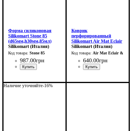
Форма силиконовая
Коврик
Silikomart Stone 85
перфорированный
(d65мм,h30мм,85мл)
Silikomart Air Mat Eclair
Silikomart (Италия)
& Choux (300x400мм)
Silikomart (Италия)
Stone 85
Air Mat Eclair & Ch
987
.
00
грн
640
.
00
грн
Наличие уточняйте
-16%