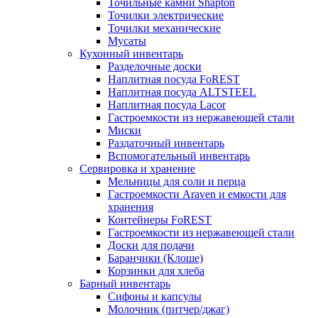
Точильные камни Shapton
Точилки электрические
Точилки механические
Мусаты
Кухонный инвентарь
Разделочные доски
Наплитная посуда FoREST
Наплитная посуда ALTSTEEL
Наплитная посуда Lacor
Гастроемкости из нержавеющей стали
Миски
Раздаточный инвентарь
Вспомогательный инвентарь
Сервировка и хранение
Мельницы для соли и перца
Гастроемкости Araven и емкости для
хранения
Контейнеры FoREST
Гастроемкости из нержавеющей стали
Доски для подачи
Баранчики (Клоше)
Корзинки для хлеба
Барный инвентарь
Сифоны и капсулы
Молочник (питчер/джаг)