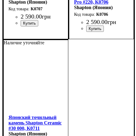
(210x70x15мм)
Shapton (Япония)
Pro #220, K0706
(210x70x15мм)
Shapton (Япония)
K0707
K0706
2 590
.
00
грн
2 590
.
00
грн
Наличие уточняйте
Японский точильный
камень Shapton Ceramic
#30 000, K0711
(210x70x15мм)
Shapton (Япония)