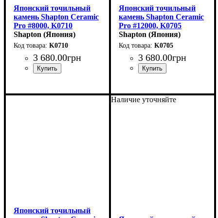
Японский точильный
Японский точильный
камень Shapton Ceramic
камень Shapton Ceramic
Pro #8000, K0710
Pro #12000, K0705
(210x70x15мм)
Shapton (Япония)
(210x70x15мм)
Shapton (Япония)
K0710
K0705
3 680
.
00
грн
3 680
.
00
грн
Наличие уточняйте
Японский точильный