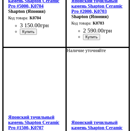
камень Shapton Ceramic
Японский точильный
Pro #5000, K0704
камень Shapton Ceramic
(210x70x15мм)
Shapton (Япония)
Pro #2000, K0703
(210x70x15мм)
Shapton (Япония)
K0704
K0703
3 150
.
00
грн
2 590
.
00
грн
Наличие уточняйте
Японский точильный
камень Shapton Ceramic
Японский точильный
Pro #1500, K0707
камень Shapton Ceramic