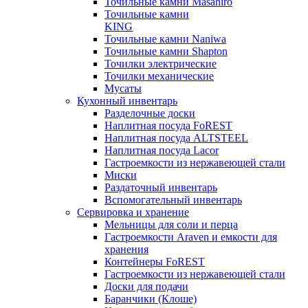
Точильные камни Masahiro
Точильные камни
KING
Точильные камни Naniwa
Точильные камни Shapton
Точилки электрические
Точилки механические
Мусаты
Кухонный инвентарь
Разделочные доски
Наплитная посуда FoREST
Наплитная посуда ALTSTEEL
Наплитная посуда Lacor
Гастроемкости из нержавеющей стали
Миски
Раздаточный инвентарь
Вспомогательный инвентарь
Сервировка и хранение
Мельницы для соли и перца
Гастроемкости Araven и емкости для
хранения
Контейнеры FoREST
Гастроемкости из нержавеющей стали
Доски для подачи
Баранчики (Клоше)