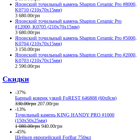
Японский точильный камень Shapton Ceramic Pro #8000,
K0710 (210x70x15мм)
3 680
.
00
грн
Японский точильный камень Shapton Ceramic Pro
#12000, K0705 (210x70x15мм)
3 680
.
00
грн
Японский точильный камень Shapton Ceramic Pro #5000,
K0704 (210x70x15мм)
3 150
.
00
грн
Японский точильный камень Shapton Ceramic Pro #2000,
K0703 (210x70x15мм)
2 590
.
00
грн
Скидки
-37%
Барный коврик узкий FoREST 646808 (60х8см)
330
.
00
грн
207
.
00
грн
-13%
Точильный камень KING HANDY PRO #1000
(150х50х25мм)
1 080
.
00
грн
940
.
00
грн
-45%
Шейкер европейский ForBar 750мл