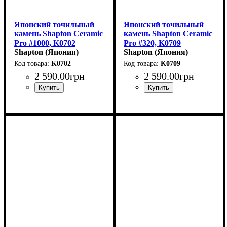
Японский точильный
Японский точильный
камень Shapton Ceramic
камень Shapton Ceramic
Pro #1000, K0702
Pro #320, K0709
(210x70x15мм)
Shapton (Япония)
(210x70x15мм)
Shapton (Япония)
K0702
K0709
2 590
.
00
грн
2 590
.
00
грн