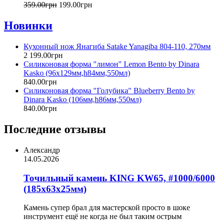
359
.
00
грн
199
.
00
грн
Новинки
Кухонный нож Янагиба Satake Yanagiba 804-110, 270мм
2 199
.
00
грн
Силиконовая форма "лимон" Lemon Bento by Dinara
Kasko (96х129мм,h84мм,550мл)
840
.
00
грн
Силиконовая форма "Голубика" Blueberry Bento by
Dinara Kasko (106мм,h86мм,550мл)
840
.
00
грн
Последние отзывы
Александр
14.05.2026
Точильный камень KING KW65, #1000/6000
(185х63х25мм)
Камень супер брал для мастерской просто в шоке
инструмент ещё не когда не был таким острым