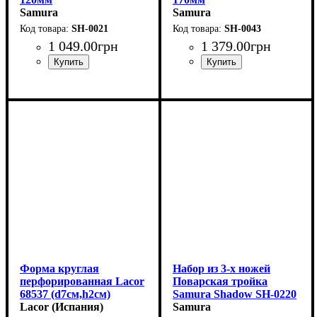
Samura
Samura
SH-0021
SH-0043
1 049
.
00
грн
1 379
.
00
грн
Форма круглая
Набор из 3-х ножей
перфорированная Lacor
Поварская тройка
68537 (d7см,h2см)
Samura Shadow SH-0220
Lacor (Испания)
Samura