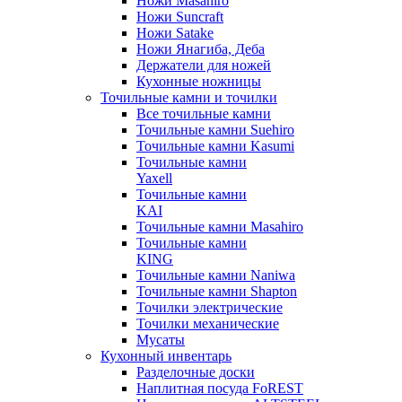
Ножи Masahiro
Ножи Suncraft
Ножи Satake
Ножи Янагиба, Деба
Держатели для ножей
Кухонные ножницы
Точильные камни и точилки
Все точильные камни
Точильные камни Suehiro
Точильные камни Kasumi
Точильные камни
Yaxell
Точильные камни
KAI
Точильные камни Masahiro
Точильные камни
KING
Точильные камни Naniwa
Точильные камни Shapton
Точилки электрические
Точилки механические
Мусаты
Кухонный инвентарь
Разделочные доски
Наплитная посуда FoREST