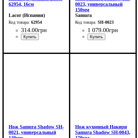
62954, 16см
0023, универсальный
150мм
Lacor (Испания)
Samura
62954
SH-0023
314
.
00
грн
1 079
.
00
грн
Нож Samura Shadow SH-
Нож кухонный Накири
0021, универсальный
Samura Shadow SH-0043,
120мм
170мм