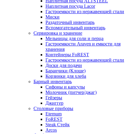
Наплитная посуда ALTSTEEL
Наплитная посуда Lacor
Гастроемкости из нержавеющей стали
Миски
Раздаточный инвентарь
Вспомогательный инвентарь
Сервировка и хранение
Мельницы для соли и перца
Гастроемкости Araven и емкости для
хранения
Контейнеры FoREST
Гастроемкости из нержавеющей стали
Доски для подачи
Баранчики (Клоше)
Корзинки для хлеба
Барный инвентарь
Сифоны и капсулы
Молочник (питчер/джаг)
Гейзеры
Джиггер
Столовые приборы
Eternum
FoREST
Steak Стейк
Arcos