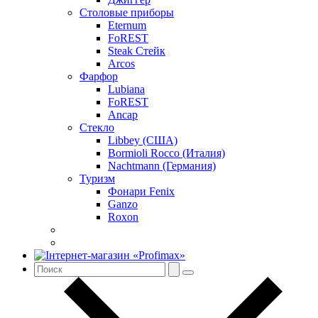
Столовые приборы
Eternum
FoREST
Steak Стейк
Arcos
Фарфор
Lubiana
FoREST
Ancap
Стекло
Libbey (США)
Bormioli Rocco (Италия)
Nachtmann (Германия)
Туризм
Фонари Fenix
Ganzo
Roxon