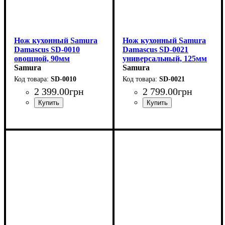
Нож кухонный Samura
Нож кухонный Samura
Damascus SD-0010
Damascus SD-0021
овощной, 90мм
универсальный, 125мм
Samura
Samura
SD-0010
SD-0021
2 399
.
00
грн
2 799
.
00
грн