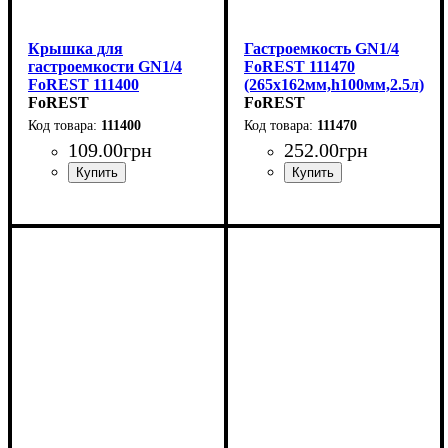
Крышка для
Гастроемкость GN1/4
гастроемкости GN1/4
FoREST 111470
FoREST 111400
(265х162мм,h100мм,2.5л)
(265х162мм)
FoREST
FoREST
111400
111470
109
.
00
грн
252
.
00
грн