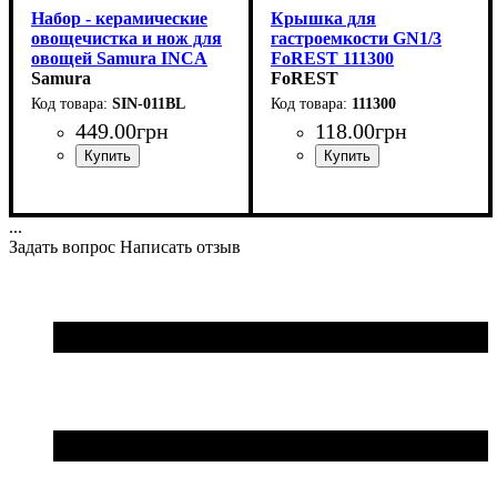
Набор - керамические
Крышка для
овощечистка и нож для
гастроемкости GN1/3
овощей Samura INCA
FoREST 111300
SIN-011BL
Samura
(325х176мм)
FoREST
SIN-011BL
111300
449
.
00
грн
118
.
00
грн
...
Задать вопрос
Написать отзыв