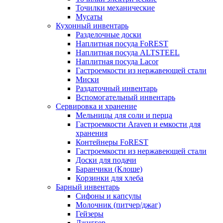
Точилки механические
Мусаты
Кухонный инвентарь
Разделочные доски
Наплитная посуда FoREST
Наплитная посуда ALTSTEEL
Наплитная посуда Lacor
Гастроемкости из нержавеющей стали
Миски
Раздаточный инвентарь
Вспомогательный инвентарь
Сервировка и хранение
Мельницы для соли и перца
Гастроемкости Araven и емкости для
хранения
Контейнеры FoREST
Гастроемкости из нержавеющей стали
Доски для подачи
Баранчики (Клоше)
Корзинки для хлеба
Барный инвентарь
Сифоны и капсулы
Молочник (питчер/джаг)
Гейзеры
Джиггер