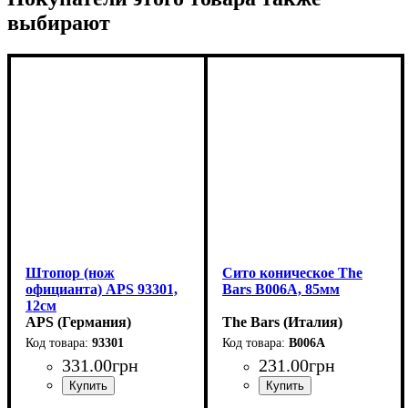
выбирают
Штопор (нож
Сито коническое The
официанта) APS 93301,
Bars B006A, 85мм
12см
APS (Германия)
The Bars (Италия)
93301
B006A
331
.
00
грн
231
.
00
грн