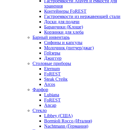
Гастроемкости Araven и емкости для
хранения
Контейнеры FoREST
Гастроемкости из нержавеющей стали
Доски для подачи
Баранчики (Клоше)
Корзинки для хлеба
Барный инвентарь
Сифоны и капсулы
Молочник (питчер/джаг)
Гейзеры
Джиггер
Столовые приборы
Eternum
FoREST
Steak Стейк
Arcos
Фарфор
Lubiana
FoREST
Ancap
Стекло
Libbey (США)
Bormioli Rocco (Италия)
Nachtmann (Германия)