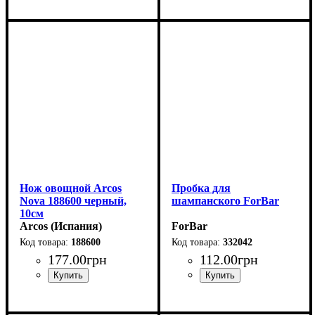
Нож овощной Arcos
Пробка для
Nova 188600 черный,
шампанского ForBar
10см
Arcos (Испания)
ForBar
188600
332042
177
.
00
грн
112
.
00
грн