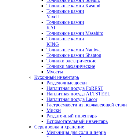
Точильные камни Suehiro
Точильные камни Kasumi
Точильные камни
Yaxell
Точильные камни
KAI
Точильные камни Masahiro
Точильные камни
KING
Точильные камни Naniwa
Точильные камни Shapton
Точилки электрические
Точилки механические
Мусаты
Кухонный инвентарь
Разделочные доски
Наплитная посуда FoREST
Наплитная посуда ALTSTEEL
Наплитная посуда Lacor
Гастроемкости из нержавеющей стали
Миски
Раздаточный инвентарь
Вспомогательный инвентарь
Сервировка и хранение
Мельницы для соли и перца