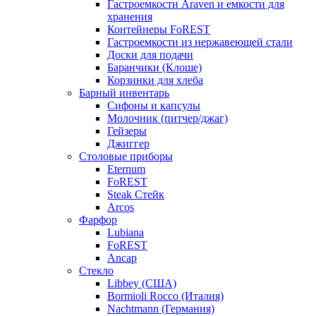
Гастроемкости Araven и емкости для
хранения
Контейнеры FoREST
Гастроемкости из нержавеющей стали
Доски для подачи
Баранчики (Клоше)
Корзинки для хлеба
Барный инвентарь
Сифоны и капсулы
Молочник (питчер/джаг)
Гейзеры
Джиггер
Столовые приборы
Eternum
FoREST
Steak Стейк
Arcos
Фарфор
Lubiana
FoREST
Ancap
Стекло
Libbey (США)
Bormioli Rocco (Италия)
Nachtmann (Германия)