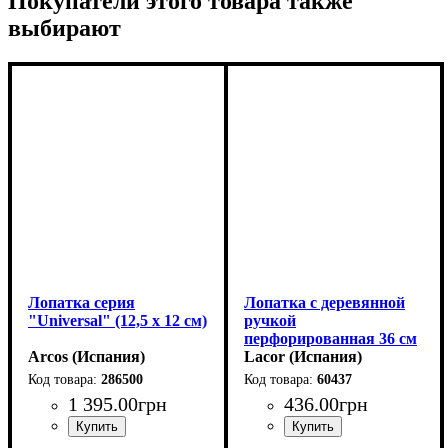
Покупатели этого товара также
выбирают
Лопатка серия
Лопатка с деревянной
"Universal" (12,5 х 12 см)
ручкой
перфорированная 36 см
Arcos (Испания)
Lacor
Lacor (Испания)
286500
60437
1 395
.
00
грн
436
.
00
грн