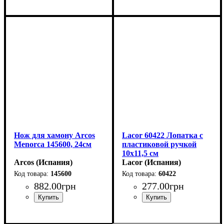
Нож для хамону Arcos
Lacor 60422 Лопатка с
Menorca 145600, 24см
пластиковой ручкой
10х11,5 см
Arcos (Испания)
Lacor (Испания)
145600
60422
882
.
00
грн
277
.
00
грн