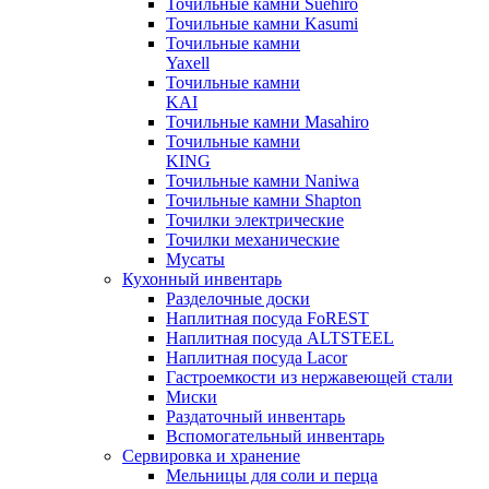
Точильные камни Suehiro
Точильные камни Kasumi
Точильные камни
Yaxell
Точильные камни
KAI
Точильные камни Masahiro
Точильные камни
KING
Точильные камни Naniwa
Точильные камни Shapton
Точилки электрические
Точилки механические
Мусаты
Кухонный инвентарь
Разделочные доски
Наплитная посуда FoREST
Наплитная посуда ALTSTEEL
Наплитная посуда Lacor
Гастроемкости из нержавеющей стали
Миски
Раздаточный инвентарь
Вспомогательный инвентарь
Сервировка и хранение
Мельницы для соли и перца