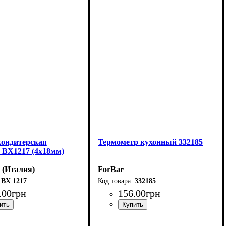
кондитерская
Термометр кухонный 332185
o BX1217 (4х18мм)
o (Италия)
ForBar
BX 1217
332185
.
00
грн
156
.
00
грн