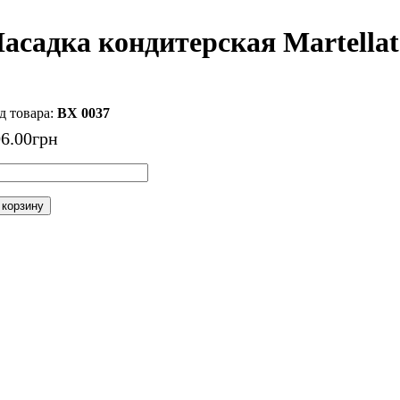
асадка кондитерская Martella
BX 0037
06
.
00
грн
 корзину