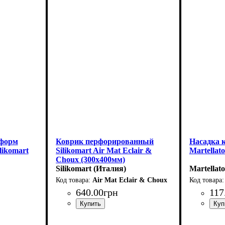
 форм
Коврик перфорированный
Насадка 
likomart
Silikomart Air Mat Eclair &
Martellat
Choux (300x400мм)
мл)
Silikomart (Италия)
Martellat
Air Mat Eclair & Choux
640
.
00
грн
117