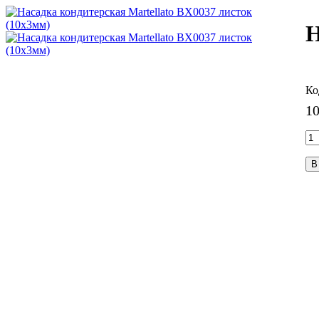
Н
1
В