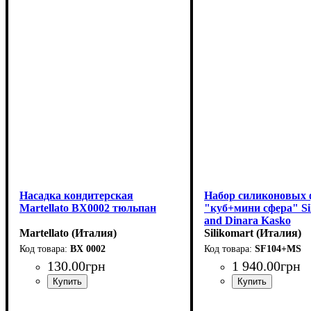
Насадка кондитерская
Набор силиконовых
Martellato BX0002 тюльпан
"куб+мини сфера" Si
and Dinara Kasko
Martellato (Италия)
(60x60мм,h60мм,150
Silikomart (Италия)
BX 0002
SF104+MS
130
.
00
грн
1 940
.
00
грн